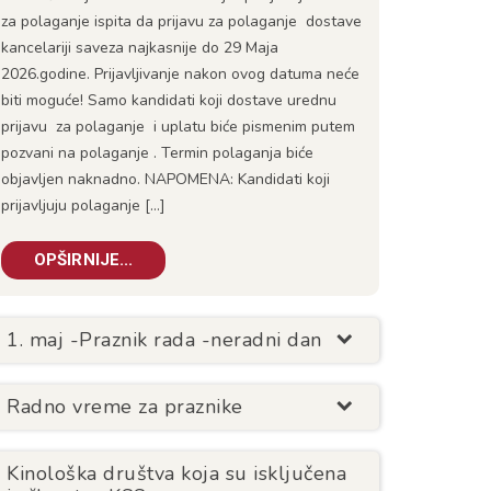
za polaganje ispita da prijavu za polaganje dostave
kancelariji saveza najkasnije do 29 Maja
2026.godine. Prijavljivanje nakon ovog datuma neće
biti moguće! Samo kandidati koji dostave urednu
prijavu za polaganje i uplatu biće pismenim putem
pozvani na polaganje . Termin polaganja biće
objavljen naknadno. NAPOMENA: Kandidati koji
prijavljuju polaganje […]
OPŠIRNIJE...
1. maj -Praznik rada -neradni dan
Radno vreme za praznike
Kinološka društva koja su isključena