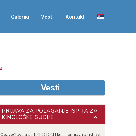
Galerija
Vesti
Kontakt
RA
Vesti
PRIJAVA ZA POLAGANJE ISPITA ZA
KINOLOŠKE SUDIJE
Obaveštavaju se KANDIDATI koji ispunjavaju uslove