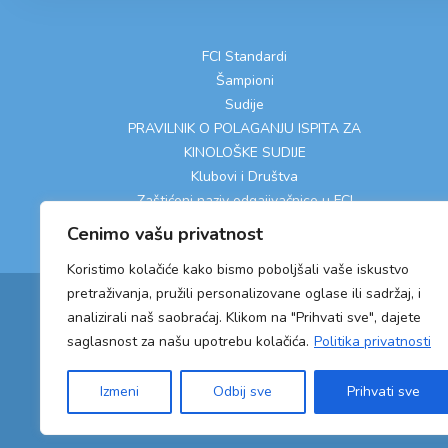
FCI Standardi
Šampioni
Sudije
PRAVILNIK O POLAGANJU ISPITA ZA
KINOLOŠKE SUDIJE
Klubovi i Društva
Zaštićeni naziv odgajivačnice u FCI
Cenimo vašu privatnost
Koristimo kolačiće kako bismo poboljšali vaše iskustvo
pretraživanja, pružili personalizovane oglase ili sadržaj, i
analizirali naš saobraćaj. Klikom na "Prihvati sve", dajete
saglasnost za našu upotrebu kolačića.
Politika privatnosti
Izmeni
Odbij sve
Prihvati sve