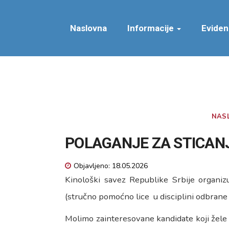
Naslovna
Informacije
Eviden
NAS
POLAGANJE ZA STICAN
Objavljeno: 18.05.2026
Kinološki savez Republike Srbije organiz
(stručno pomoćno lice u disciplini odbran
Molimo zainteresovane kandidate koji žele