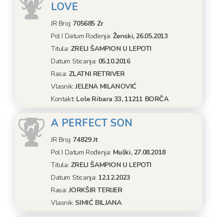
LOVE
JR Broj:
705685 Zr
Pol I Datum Rođenja:
Ženski, 26.05.2013
Titula:
ZRELI ŠAMPION U LEPOTI
Datum Sticanja:
05.10.2016
Rasa:
ZLATNI RETRIVER
Vlasnik:
JELENA MILANOVIĆ
Kontakt:
Lole Ribara 33, 11211 BORČA
A PERFECT SON
JR Broj:
74829 Jt
Pol I Datum Rođenja:
Muški, 27.08.2018
Titula:
ZRELI ŠAMPION U LEPOTI
Datum Sticanja:
12.12.2023
Rasa:
JORKŠIR TERIJER
Vlasnik:
SIMIĆ BILJANA