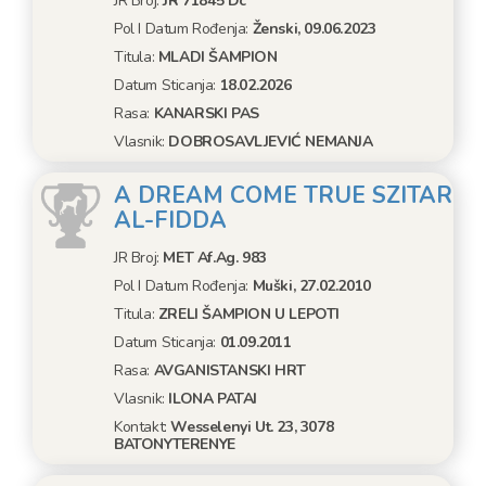
JR Broj:
JR 71845 Dc
Pol I Datum Rođenja:
Ženski, 09.06.2023
Titula:
MLADI ŠAMPION
Datum Sticanja:
18.02.2026
Rasa:
KANARSKI PAS
Vlasnik:
DOBROSAVLJEVIĆ NEMANJA
A DREAM COME TRUE SZITAR
AL-FIDDA
JR Broj:
MET Af.ag. 983
Pol I Datum Rođenja:
Muški, 27.02.2010
Titula:
ZRELI ŠAMPION U LEPOTI
Datum Sticanja:
01.09.2011
Rasa:
AVGANISTANSKI HRT
Vlasnik:
ILONA PATAI
Kontakt:
Wesselenyi Ut. 23, 3078
BATONYTERENYE