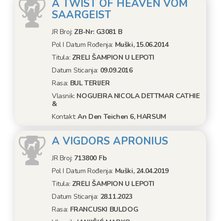
A TWIST OF HEAVEN VOM
SAARGEIST
JR Broj:
ZB-Nr: G3081 B
Pol I Datum Rođenja:
Muški, 15.06.2014
Titula:
ZRELI ŠAMPION U LEPOTI
Datum Sticanja:
09.09.2016
Rasa:
BUL TERIJER
Vlasnik:
NOGUEIRA NICOLA DETTMAR CATHIE
&
Kontakt:
An Den Teichen 6, HARSUM
A VIGDORS APRONIUS
JR Broj:
713800 Fb
Pol I Datum Rođenja:
Muški, 24.04.2019
Titula:
ZRELI ŠAMPION U LEPOTI
Datum Sticanja:
28.11.2023
Rasa:
FRANCUSKI BULDOG