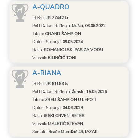
A-QUADRO
JR Broj:
JR 77442 Lr
Pol I Datum Rođenja:
Muški, 06.06.2021
Titula:
GRAND ŠAMPION
Datum Sticanja:
09.05.2024
Rasa:
ROMANJOLSKI PAS ZA VODU
Vlasnik:
BILINČIĆ TONI
A-RIANA
JR Broj:
JR 81188 Is
Pol I Datum Rođenja:
Ženski, 15.05.2016
Titula:
ZRELI ŠAMPION U LEPOTI
Datum Sticanja:
04.06.2019
Rasa:
IRSKI CRVENI SETER
Vlasnik:
MALETIĆ STEVAN
Kontakt:
Braće Mundžić 49, JAZAK