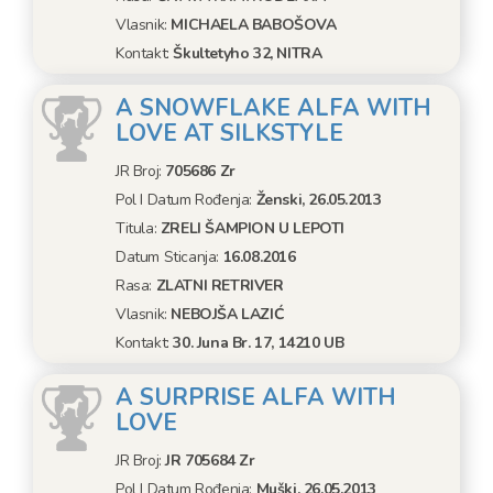
Vlasnik:
MICHAELA BABOŠOVA
Kontakt:
Škultetyho 32, NITRA
A SNOWFLAKE ALFA WITH
LOVE AT SILKSTYLE
JR Broj:
705686 Zr
Pol I Datum Rođenja:
Ženski, 26.05.2013
Titula:
ZRELI ŠAMPION U LEPOTI
Datum Sticanja:
16.08.2016
Rasa:
ZLATNI RETRIVER
Vlasnik:
NEBOJŠA LAZIĆ
Kontakt:
30. Juna Br. 17, 14210 UB
A SURPRISE ALFA WITH
LOVE
JR Broj:
JR 705684 Zr
Pol I Datum Rođenja:
Muški, 26.05.2013