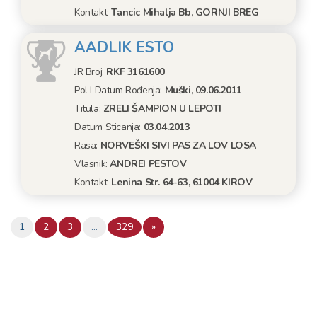
Kontakt:
Tancic Mihalja Bb, GORNJI BREG
AADLIK ESTO
JR Broj:
RKF 3161600
Pol I Datum Rođenja:
Muški, 09.06.2011
Titula:
ZRELI ŠAMPION U LEPOTI
Datum Sticanja:
03.04.2013
Rasa:
NORVEŠKI SIVI PAS ZA LOV LOSA
Vlasnik:
ANDREI PESTOV
Kontakt:
Lenina Str. 64-63, 61004 KIROV
1
2
3
…
329
»