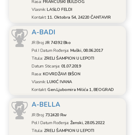
Rasa:
FRANCUSKI BULDOG
Vlasnik:
LASLO FELDI
Kontakt:
11. Oktobra 54, 24220 ČANTAVIR
A-BADI
JR Broj:
JR 74392 Bko
Pol I Datum Rođenja:
Muški, 08.06.2017
Titula:
ZRELI ŠAMPION U LEPOTI
Datum Sticanja:
01.07.2019
Rasa:
KOVRDŽAVI BIŠON
Vlasnik:
LUKIĆ IVANA
Kontakt:
Gen.Ljubomira Milića 1, BEOGRAD
A-BELLA
JR Broj:
732420 Rw
Pol I Datum Rođenja:
Ženski, 28.05.2022
Titula:
ZRELI ŠAMPION U LEPOTI