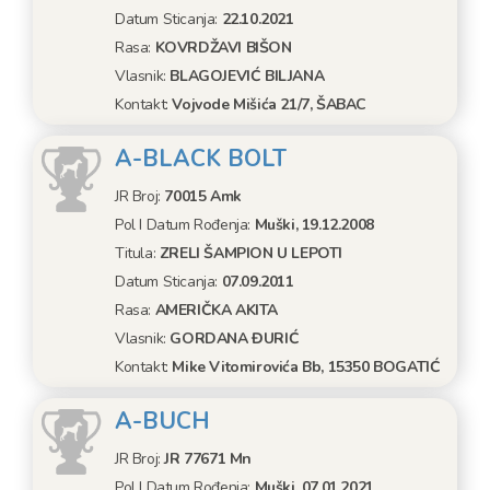
Datum Sticanja:
22.10.2021
Rasa:
KOVRDŽAVI BIŠON
Vlasnik:
BLAGOJEVIĆ BILJANA
Kontakt:
Vojvode Mišića 21/7, ŠABAC
A-BLACK BOLT
JR Broj:
70015 Amk
Pol I Datum Rođenja:
Muški, 19.12.2008
Titula:
ZRELI ŠAMPION U LEPOTI
Datum Sticanja:
07.09.2011
Rasa:
AMERIČKA AKITA
Vlasnik:
GORDANA ĐURIĆ
Kontakt:
Mike Vitomirovića Bb, 15350 BOGATIĆ
A-BUCH
JR Broj:
JR 77671 Mn
Pol I Datum Rođenja:
Muški, 07.01.2021