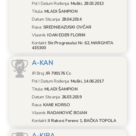
Pol I Datum Rođenja:
Muški, 28.03.2013
Titula:
MLADI ŠAMPION
Datum Sticanja:
28.04.2014
Rasa:
SREDNJEAZIJSKI OVČAR
Vlasnik:
IOAN EDER FLORIN
Kontakt:
Str.Progresului Nr. 62, MARGHITA
415300
A-KAN
JR Broj:
JR 700176 Cc
Pol I Datum Rođenja:
Muški, 14.06.2017
Titula:
MLADI ŠAMPION
Datum Sticanja:
26.03.2019
Rasa:
KANE KORSO
Vlasnik:
RADANOVIĆ BOJAN
Kontakt:
II Rakoci Ferenc 1, BAČKA TOPOLA
A-KIRA