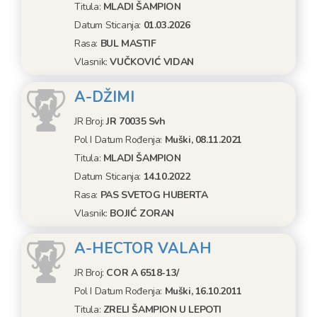
Titula:
MLADI ŠAMPION
Datum Sticanja:
01.03.2026
Rasa:
BUL MASTIF
Vlasnik:
VUČKOVIĆ VIDAN
A-DŽIMI
JR Broj:
JR 70035 Svh
Pol I Datum Rođenja:
Muški, 08.11.2021
Titula:
MLADI ŠAMPION
Datum Sticanja:
14.10.2022
Rasa:
PAS SVETOG HUBERTA
Vlasnik:
BOJIĆ ZORAN
A-HECTOR VALAH
JR Broj:
COR A 6518-13/
Pol I Datum Rođenja:
Muški, 16.10.2011
Titula:
ZRELI ŠAMPION U LEPOTI