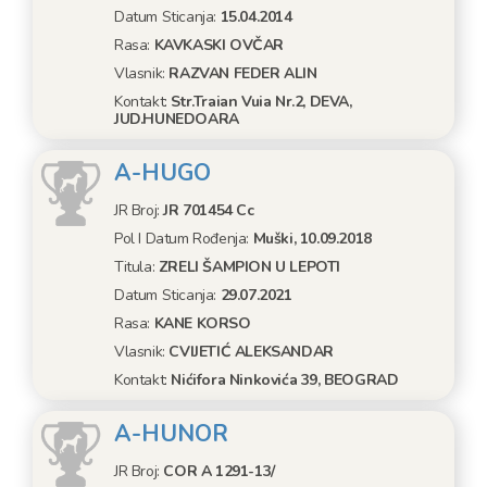
Datum Sticanja:
15.04.2014
Rasa:
KAVKASKI OVČAR
Vlasnik:
RAZVAN FEDER ALIN
Kontakt:
Str.Traian Vuia Nr.2, DEVA,
JUD.HUNEDOARA
A-HUGO
JR Broj:
JR 701454 Cc
Pol I Datum Rođenja:
Muški, 10.09.2018
Titula:
ZRELI ŠAMPION U LEPOTI
Datum Sticanja:
29.07.2021
Rasa:
KANE KORSO
Vlasnik:
CVIJETIĆ ALEKSANDAR
Kontakt:
Nićifora Ninkovića 39, BEOGRAD
A-HUNOR
JR Broj:
COR A 1291-13/