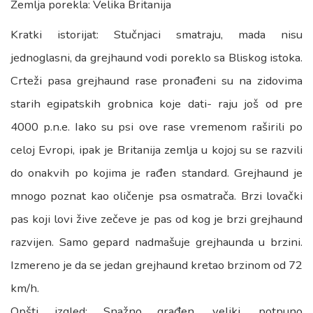
Zemlja porekla: Velika Britanija
Kratki istorijat: Stučnjaci smatraju, mada nisu
jednoglasni, da grejhaund vodi poreklo sa Bliskog istoka.
Crteži pasa grejhaund rase pronađeni su na zidovima
starih egipatskih grobnica koje dati- raju još od pre
4000 p.n.e. Iako su psi ove rase vremenom raširili po
celoj Evropi, ipak je Britanija zemlja u kojoj su se razvili
do onakvih po kojima je rađen standard. Grejhaund je
mnogo poznat kao oličenje psa osmatrača. Brzi lovački
pas koji lovi žive zečeve je pas od kog je brzi grejhaund
razvijen. Samo gepard nadmašuje grejhaunda u brzini.
Izmereno je da se jedan grejhaund kretao brzinom od 72
km/h.
Opšti izgled: Snažno građen, veliki, potpuno