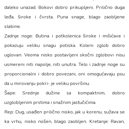
daleko unazad. Bokovi dobro prikupljeni. Prilično duga
leđa, široke i čvrsta. Puna snage, blago zaobljene
slabine.
Zadnje noge: Butina i potkolenica široke i mišićave i
pokazuju veliku snagu potiska. Koleni zglob dobro
uglovan. Veoma nisko postavljeni skočni zglobovi nisu
usmereni niti napolje, niti unutra. Telo i zadnje noge su
proporcionalni i dobro povezani, oni omogućavaju psu
da u mirovanju pokri- je veliku površinu.
Šape: Srednje dužine sa kompaktnim, dobro
uzglobljenim prstima i snažnim jastučićima.
Rep: Dug, usađen prilično nisko, jak u korenu, sužava se
ka vrhu, nisko nošen, blago zaobljen. Kretanje: Ravan,