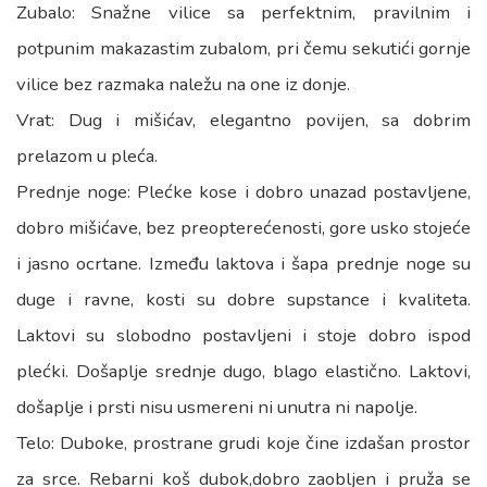
Zubalo: Snažne vilice sa perfektnim, pravilnim i
potpunim makazastim zubalom, pri čemu sekutići gornje
vilice bez razmaka naležu na one iz donje.
Vrat: Dug i mišićav, elegantno povijen, sa dobrim
prelazom u pleća.
Prednje noge: Plećke kose i dobro unazad postavljene,
dobro mišićave, bez preopterećenosti, gore usko stojeće
i jasno ocrtane. Između laktova i šapa prednje noge su
duge i ravne, kosti su dobre supstance i kvaliteta.
Laktovi su slobodno postavljeni i stoje dobro ispod
plećki. Došaplje srednje dugo, blago elastično. Laktovi,
došaplje i prsti nisu usmereni ni unutra ni napolje.
Telo: Duboke, prostrane grudi koje čine izdašan prostor
za srce. Rebarni koš dubok,dobro zaobljen i pruža se