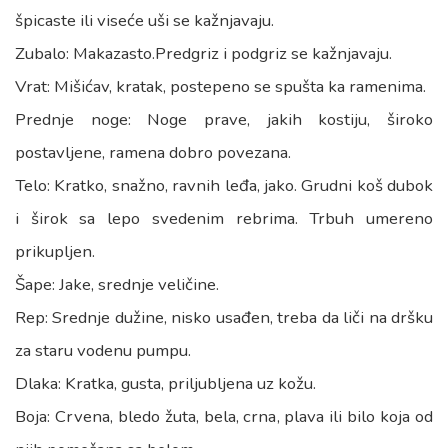
špicaste ili viseće uši se kažnjavaju.
Zubalo: Makazasto.Predgriz i podgriz se kažnjavaju.
Vrat: Mišićav, kratak, postepeno se spušta ka ramenima.
Prednje noge: Noge prave, jakih kostiju, široko
postavljene, ramena dobro povezana.
Telo: Kratko, snažno, ravnih leđa, jako. Grudni koš dubok
i širok sa lepo svedenim rebrima. Trbuh umereno
prikupljen.
Šape: Jake, srednje veličine.
Rep: Srednje dužine, nisko usađen, treba da liči na dršku
za staru vodenu pumpu.
Dlaka: Kratka, gusta, priljubljena uz kožu.
Boja: Crvena, bledo žuta, bela, crna, plava ili bilo koja od