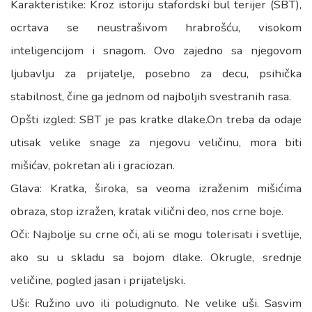
Karakteristike: Kroz istoriju stafordski bul terijer (SBT),
ocrtava se neustrašivom hrabrošću, visokom
inteligencijom i snagom. Ovo zajedno sa njegovom
ljubavlju za prijatelje, posebno za decu, psihička
stabilnost, čine ga jednom od najboljih svestranih rasa.
Opšti izgled: SBT je pas kratke dlake.On treba da odaje
utisak velike snage za njegovu veličinu, mora biti
mišićav, pokretan ali i graciozan.
Glava: Kratka, široka, sa veoma izraženim mišićima
obraza, stop izražen, kratak vilični deo, nos crne boje.
Oči: Najbolje su crne oči, ali se mogu tolerisati i svetlije,
ako su u skladu sa bojom dlake. Okrugle, srednje
veličine, pogled jasan i prijateljski.
Uši: Ružino uvo ili poludignuto. Ne velike uši. Sasvim