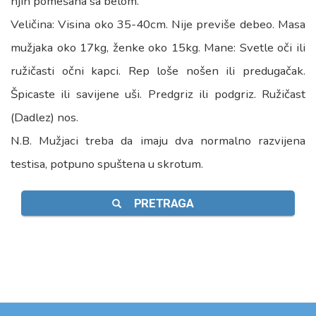
njih pomešana sa belom.
Veličina: Visina oko 35-40cm. Nije previše debeo. Masa
mužjaka oko 17kg, ženke oko 15kg. Mane: Svetle oči ili
ružičasti očni kapci. Rep loše nošen ili predugačak.
Špicaste ili savijene uši. Predgriz ili podgriz. Ružičast
(Dadlez) nos.
N.B. Mužjaci treba da imaju dva normalno razvijena
testisa, potpuno spuštena u skrotum.
PRETRAGA