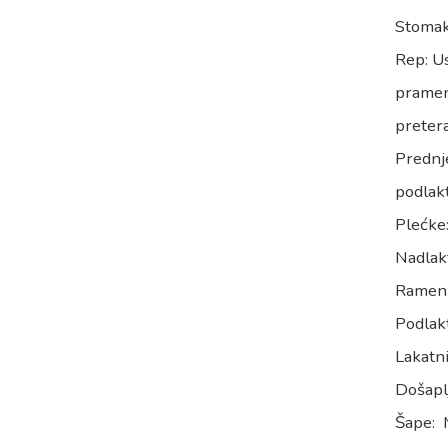
Stomak/
Rep: U
pramen
pretera
Prednje
podlakt
Plećke:
Nadlakt
Rameni 
Podlakt
Lakatni
Došaplj
Šape: M