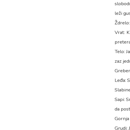
slobodn
leži gus
Ždrelo:
Vrat: K
preter
Telo: J
zaz jed
Greben
Leđa: S
Slabine
Sapi: S
da post
Gornja 
Grudi: 