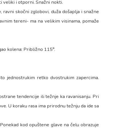
eliki i otporni. Snažni nokti.
, ravni skočni zglobovi, duža došaplja i snažne
ravnim tereni- ma na velikim visinama, pomaže
gao kolena: Približno 115°.
često jednostrukim retko dvostrukim zapercima.
ostrane tendencije ili težnje ka ravanisanju. Pri
ve. U koraku rasa ima prirodnu težnju da ide sa
. Ponekad kod opuštene glave na čelu obrazuje