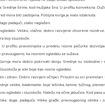
: Srednje širine, kod mužjaka šira. U profilu konveksna. Duž
ed mora biti zaobljena. Potiljna kvrga je malo istaknuta.
lago padajući, slabo naglašen.
gledalo: Veliko, vlažno, dobro razvijene otvorene nozdrve.
a boji sluzokože.
: U profilu pravolinijska u predelu nosne pečurke dozvolj
e pravougaono, ka nosnom ogledalu se sužava.
Gornja mora dobro pokrivati donju. Srednje su slobodne i 
Sluzokoža je iste boje kao nosno ogledalo.
eli i zdravi. Dobro razvijeni očnjaci. Prisutni su svi premolari
ednje velike, bademaste, boje lešnika, tamne, tužnog, plemeni
no ogledalo i sluzokože. Naležu na očne jabučice. Kod pasa u 
elike, duge, padajuće. Meke građe, pravougaonog oblika i za