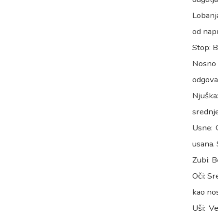
Lobanja
od napr
Stop: B
Nosno o
odgovar
Njuška
srednj
Usne: 
usana. 
Zubi: B
Oči: Sr
kao nos
Uši: V