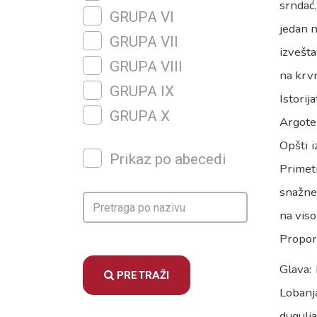
srndać,
GRUPA VI
jedan n
GRUPA VII
izvešta
GRUPA VIII
na krvn
GRUPA IX
Istorij
GRUPA X
Argote 
Opšti 
Prikaz po abecedi
Primet
snažne 
na viso
Proporc
Glava:
PRETRAŽI
Lobanj
dugulja