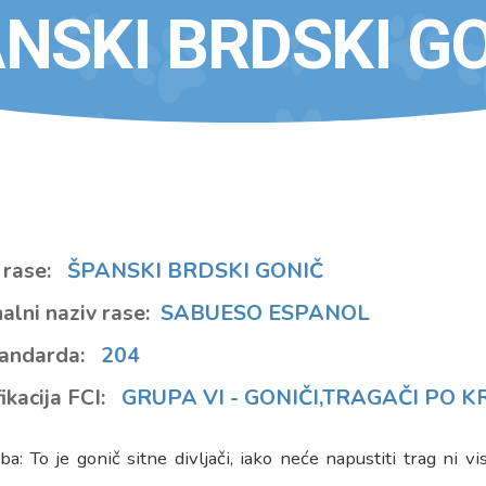
NSKI BRDSKI G
 rase:
ŠPANSKI BRDSKI GONIČ
alni naziv rase:
SABUESO ESPANOL
tandarda:
204
ikacija FCI:
GRUPA VI - GONIČI,TRAGAČI PO K
a: To je gonič sitne divljači, iako neće napustiti trag ni visok