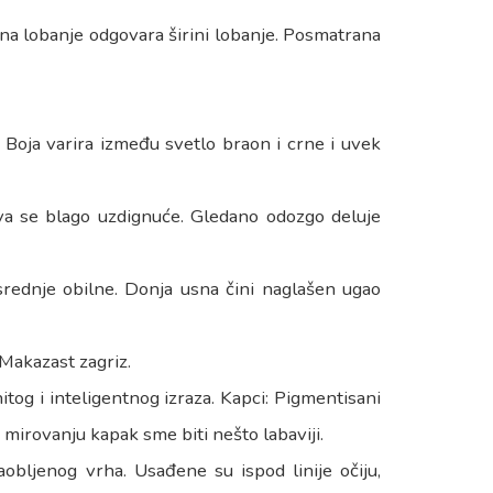
ina lobanje odgovara širini lobanje. Posmatrana
 Boja varira između svetlo braon i crne i uvek
ava se blago uzdignuće. Gledano odozgo deluje
srednje obilne. Donja usna čini naglašen ugao
. Makazast zagriz.
tog i inteligentnog izraza. Kapci: Pigmentisani
mirovanju kapak sme biti nešto labaviji.
obljenog vrha. Usađene su ispod linije očiju,