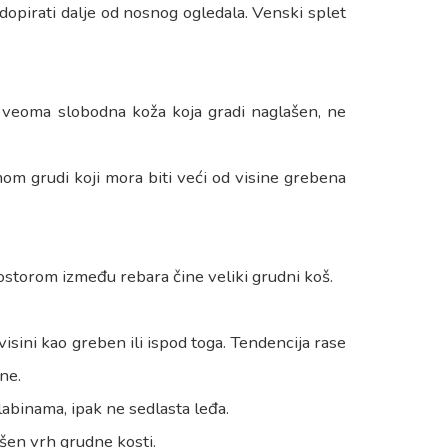
dopirati dalje od nosnog ogledala. Venski splet
la, veoma slobodna koža koja gradi naglašen, ne
om grudi koji mora biti veći od visine grebena
rostorom između rebara čine veliki grudni koš.
visini kao greben ili ispod toga. Tendencija rase
ne.
labinama, ipak ne sedlasta leđa.
ašen vrh grudne kosti.