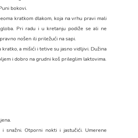
Puni bokovi.
veoma kratkom dlakom, koja na vrhu pravi mali
loba. Pri radu i u kretanju podiže se ali ne
ravno nošen ili priležući na sapi.
atko, a mišići i tetive su jasno vidljivi. Dužina
ljem i dobro na grudni koš prileglim laktovima.
jena.
i i snažni. Otporni nokti i jastučići. Umerene