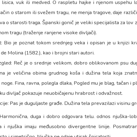
 lisica, vuk ili medved. O raspletu hajke i njenom uspehu l
ačin o starom ili svežem tragu, ne menja tragove, daje različ
va o starosti traga. Španski gonič je veliki specijalista za lov
om tragu (traženje ranjene visoke divljači).
at: Bio je poznat tokom srednjeg veka i opisan je u knjizi kr
de Molina (1582.), kao i brojni stari autori.
izgled: Reč je o srednje velikom, dobro oblikovanom psu dug
na je veličina obima grudnog koša i dužina tela koja znatno
noge. Fina, ravna, polegla dlaka, Pogled mu je blag, tačan i pl
ku divljač pokazuje neuobičajenu hrabrost i odvažnost.
ije: Pas je duguljaste građe. Dužina tela prevazilazi visinu 
 Harmonična, duga i dobro odgovara telu. odnos njuška-loba
a i njuška imaju međusobno divergentne linije. Posmatran
sto i simetrično. Njuška ne odaje utisak špicatosti.