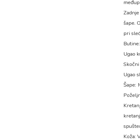
međuprs
Zadnje 
šape. 
pri sle
Butine:
Ugao ku
Skočni 
Ugao s
Šape: M
Poželjn
Kretanj
kretanj
spušte
Koža: 