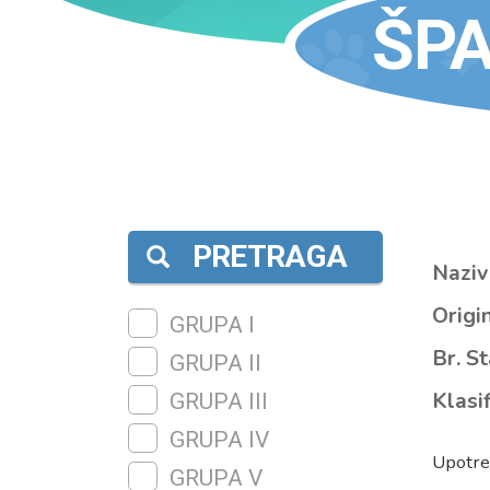
ŠPA
PRETRAGA
Naziv
Origin
GRUPA I
Br. S
GRUPA II
Klasif
GRUPA III
GRUPA IV
Upotreb
GRUPA V