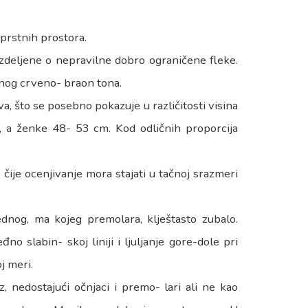
uprstnih prostora.
azdeljene o nepravilne dobro ograničene fleke.
mnog crveno- braon tona.
a, što se posebno pokazuje u različitosti visina
m, a ženke 48- 53 cm. Kod odličnih proporcija
ije ocenjivanje mora stajati u tačnoj srazmeri
dnog, ma kojeg premolara, klještasto zubalo.
no slabin- skoj liniji i ljuljanje gore-dole pri
j meri.
z, nedostajući očnjaci i premo- lari ali ne kao