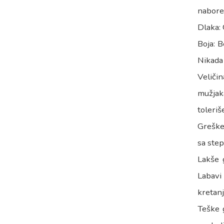
nabore
Dlaka: 
Boja: B
Nikada 
Veličin
mužjak
toleriš
Greške:
sa step
Lakše 
Labavi 
kretanj
Teške g