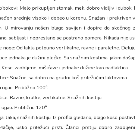
bokovi: Malo prikupljen stomak, mek, dobro vidljiv i dubok. 
sađen srednje visoko i debeo u korenu. Snažan i prekriven 
. U mirovanju nošen blago savijen i dopire do skočnog zg
no, sabljast i neprestano se postrano pomera. Nikada nije usp
 noge: Od lakta potpuno vertikalne, ravne i paralelne. Deluju kr
ice jednaka je dužini plećke. Sa snažnim kostima, jakim došap
 Kose, zaobljene, mišićave i jednake dužine kao nadlaktica.
ice: Snažne, sa dobro na grudni koš priležućim laktovima.
ugao: Približno 100°.
ice: Ravne, kratke, vertikalne. Snažnih kostiju.
 ugao: Približno 120°
a: Jaka, snažnih kostiju. Iz profila gledano, blago koso postavl
ačije, usko priležući prsti. Članci prstiju dobro zaobljen