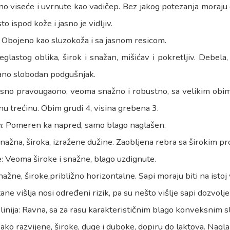
o viseće i uvrnute kao vadičep. Bez jakog potezanja moraju 
to ispod kože i jasno je vidljiv.
 Obojeno kao sluzokoža i sa jasnom resicom.
eglastog oblika, širok i snažan, mišićav i pokretljiv. Debe
ano slobodan podgušnjak.
asno pravougaono, veoma snažno i robustno, sa velikim obim
nu trećinu. Obim grudi 4, visina grebena 3.
: Pomeren ka napred, samo blago naglašen.
nažna, široka, izražene dužine. Zaobljena rebra sa širokim p
: Veoma široke i snažne, blago uzdignute.
nažne, široke,približno horizontalne. Sapi moraju biti na istoj 
ane višlja nosi određeni rizik, pa su nešto višlje sapi dozvolje
linija: Ravna, sa za rasu karakterističnim blago konveksnim s
Jako razvijene, široke, duge i duboke, dopiru do laktova. Nagl