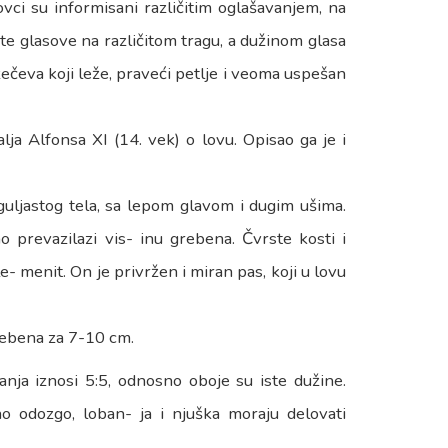
ovci su informisani različitim oglašavanjem, na
ite glasove na različitom tragu, a dužinom glasa
 zečeva koji leže, praveći petlje i veoma uspešan
alja Alfonsa XI (14. vek) o lovu. Opisao ga je i
uljastog tela, sa lepom glavom i dugim ušima.
 prevazilazi vis- inu grebena. Čvrste kosti i
e- menit. On je privržen i miran pas, koji u lovu
grebena za 7-10 cm.
nja iznosi 5:5, odnosno oboje su iste dužine.
o odozgo, loban- ja i njuška moraju delovati