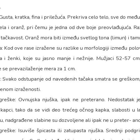
.
Gusta, kratka, fina i priležuća. Prekriva celo telo, sve do međ
ela i oranž, pri čemu je jedna od dve boje preovlađujuća. R
tačkavost. Oranž mora biti između svetlog tona (limun) i ta
a: Kod ove rase izražene su razlike u morfologiji između polov
a i ženki, koje su jasno manje i nežnije. Mužjaci 52-57 c
e se prevazilaženje mera za 1 cm.
 Svako odstupanje od navedenih tačaka smatra se greškom, č
enom izraženosti.
greške: Ovnujska njuška, ipak ne preterano. Nedostatak je
kapci, tako da se vidi deo trećeg očnog kapka, slabosti u leđ
u, nadgrađene slabine su dozvoljene ali ipak ne u preter- ano
reške: Isuviše špicasta ili zatupasta njuška. Srednji podgri