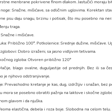
tne menbrane pokrivene finom dlakom. Jastučići moraju biti v
noge: Snažne, mišićave, sa odličnim uglovima. Korektan stav
One psu daju snagu, brzinu i potisak, što mu posebno na ne
đenju traga.
 Snažne i mišićave.
ka: Približno 100°. Potkolenice: Srednje dužine, mišićave. U
zglobovi: Dobro izraženi, sa jasno vidljivim tetivama.
kočnog zgloba: Otvoren približno 120°
ačije, blago ovalne, duguljastije od prednjih. Bez ili sa 
o je njihovo odstranjivanje.
e: Prevashodno kretanje je kas, dug, izdržljiv i snažan, bez p
u mora se posebno obratiti pažnja na laktove i skočne zglobo
nom glavom i da njuška.
Veoma elastična, debela i roza boje. Slobodna na celom telu