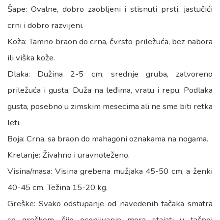
Šape: Ovalne, dobro zaobljeni i stisnuti prsti, jastučići
crni i dobro razvijeni.
Koža: Tamno braon do crna, čvrsto priležuća, bez nabora
ili viška kože.
Dlaka: Dužina 2-5 cm, srednje gruba, zatvoreno
priležuća i gusta. Duža na leđima, vratu i repu. Podlaka
gusta, posebno u zimskim mesecima ali ne sme biti retka
leti.
Boja: Crna, sa braon do mahagoni oznakama na nogama.
Kretanje: Živahno i uravnoteženo.
Visina/masa: Visina grebena mužjaka 45-50 cm, a ženki
40-45 cm. Težina 15-20 kg.
Greške: Svako odstupanje od navedenih tačaka smatra
se greškom, čije ocenjivanje mora stajati u tačnoj