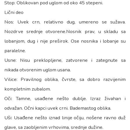
Stop: Oblikovan pod uglom od oko 45 stepeni.
Lični deo
Nos: Uvek crn, relativno dug, umereno se sužava.
Nozdrve srednje otvorene.Nosnik prav, u skladu sa
lobanjom, dug i nije preširok. Ose nosnika i lobanje su
paralelne.
Usne: Nisu preklopljene, zatvorene i zategnute sa
nikada otvorenim uglom usana.
Vilice: Pravilnog oblika, čvrste, sa dobro razvijenim
kompletnim zubalom.
Oči: Tamne, usađene nešto dublje. Izraz živahan i
odvažan. Očni kapci uvek crni. Bademastog oblika.
Uši: Usađene nešto iznad linije očiju, nošene ravno duž
glave, sa zaobljenim vrhovima, srednje dužine.