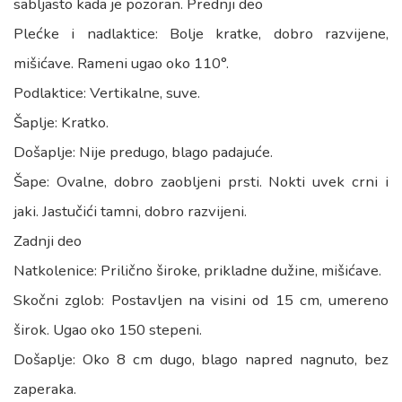
sabljasto kada je pozoran. Prednji deo
Plećke i nadlaktice: Bolje kratke, dobro razvijene,
mišićave. Rameni ugao oko 110°.
Podlaktice: Vertikalne, suve.
Šaplje: Kratko.
Došaplje: Nije predugo, blago padajuće.
Šape: Ovalne, dobro zaobljeni prsti. Nokti uvek crni i
jaki. Jastučići tamni, dobro razvijeni.
Zadnji deo
Natkolenice: Prilično široke, prikladne dužine, mišićave.
Skočni zglob: Postavljen na visini od 15 cm, umereno
širok. Ugao oko 150 stepeni.
Došaplje: Oko 8 cm dugo, blago napred nagnuto, bez
zaperaka.