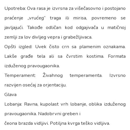
Upotreba: Ova rasa je izvrsna za višečasovno i postojano
praćenje „vrućeg“ traga ili mirisa, povremeno se
javljajući. Takođe odličan kod odgajivača u matičnoj
zemlji za lov divljeg vepra i grabežljivaca.
Opšti izgled: Uvek čisto crn sa plamenim oznakama.
Lakše građe tela ali sa čvrstim kostima. Formata
izduženog pravougaonika.
Temperament: Živahnog temperamenta. Izvrsno
razvijen osećaj za orjentaciju.
Glava
Lobanja: Ravna, kupolast vrh lobanje, oblika izduženog
pravougaonika. Nadobrvni greben i
čeona brazda vidljivi. Potiljna kvrga teško vidljiva.