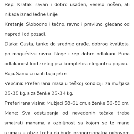
Rep: Kratak, ravan i dobro usađen, veselo nošen, ali
nikada iznad leđne linije.
Kretanje: Slobodno i tečno, ravno i pravilno, gledano od
napred i od pozadi.
Dlaka: Gusta, tanke do srednje građe, dobrog kvaliteta,
po mogućstvu ravna. Noge i rep dobro odlakani. Puna
odlakanost kod zrelog psa kompletira elegantnu pojavu.
Boja: Samo crna ili boja jetre.
Veličina: Preferirana masa u teškoj kondiciji: za mužjaka
25-35 kg. a za ženke 25-34 kg.
Preferirana visina: Mužjaci 58-61 cm, a ženke 56-59 cm.
Mane: Sva odstupanja od navedenih tačaka treba
smatrati manama, a ozbiljnost sa kojom se te mane
uzimaju u obzir treba da bude proporcionalna njihovom