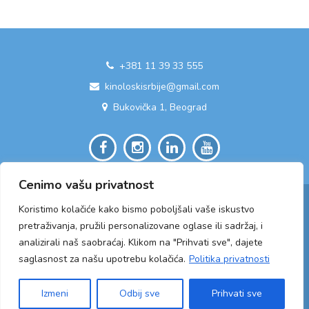
+381 11 39 33 555
kinoloskisrbije@gmail.com
Bukovička 1, Beograd
Cenimo vašu privatnost
Koristimo kolačiće kako bismo poboljšali vaše iskustvo
pretraživanja, pružili personalizovane oglase ili sadržaj, i
analizirali naš saobraćaj. Klikom na "Prihvati sve", dajete
saglasnost za našu upotrebu kolačića.
Politika privatnosti
2026 © Kinološki savez Republike Srbije
Izmeni
Odbij sve
Prihvati sve