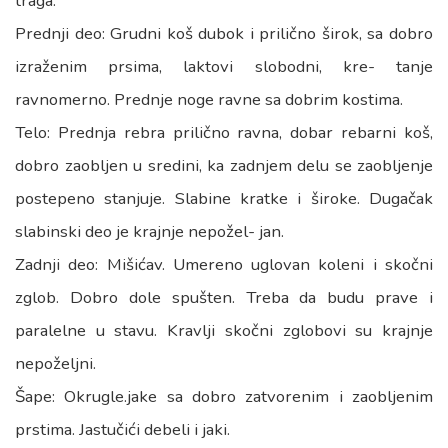
traga.
Prednji deo: Grudni koš dubok i prilično širok, sa dobro
izraženim prsima, laktovi slobodni, kre- tanje
ravnomerno. Prednje noge ravne sa dobrim kostima.
Telo: Prednja rebra prilično ravna, dobar rebarni koš,
dobro zaobljen u sredini, ka zadnjem delu se zaobljenje
postepeno stanjuje. Slabine kratke i široke. Dugačak
slabinski deo je krajnje nepožel- jan.
Zadnji deo: Mišićav. Umereno uglovan koleni i skočni
zglob. Dobro dole spušten. Treba da budu prave i
paralelne u stavu. Kravlji skočni zglobovi su krajnje
nepoželjni.
Šape: Okrugle.jake sa dobro zatvorenim i zaobljenim
prstima. Jastučići debeli i jaki.