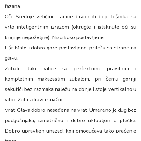
fazana.
Oči: Srednje veličine, tamne braon ili boje lešnika, sa
vrlo inteligentnim izrazom (okrugle i istaknute oči su
krajnje nepoželjne). Nisu koso postavljene.
Uši: Male i dobro gore postavljene, priležu sa strane na
glavu.
Zubalo: Jake vilice sa perfektnim, pravilnim i
kompletnim makazastim zubalom, pri čemu gornji
sekutići bez razmaka naležu na donje i stoje vertikalno u
vilici. Zubi zdravi i snažni.
Vrat: Glava dobro nasađena na vrat. Umereno je dug bez
podgušnjaka, simetrično i dobro uklopljen u plećke.
Dobro upravljen unazad, koji omogućava lako praćenje