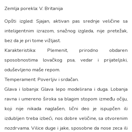
Zemlja porekla: V. Britanija
Opšti izgled: Sjajan, aktivan pas srednje veličine sa
inteligentnim izrazom, snažnog izgleda, nije pretežak,
bez da je pri tome vižljast.
Karakteristika: Plemenit, prirodno obdaren
sposobnostima lovačkog psa, vedar i prijateljski,
oduševljeno maše repom.
Temperament: Poverljiv i srdačan.
Glava i lobanja: Glava lepo modelirana i duga. Lobanja
ravna i umereno široka sa blagim stopom između očiju,
koji nije nikada naglašen, lični deo je ispupčen ili
izdubljen treba izbeći, nos dobre veličine, sa otvorenim
nozdrvama. Vilice duge i jake, sposobne da nose zeca ili