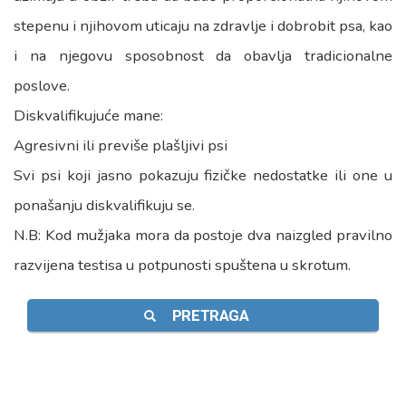
stepenu i njihovom uticaju na zdravlje i dobrobit psa, kao
i na njegovu sposobnost da obavlja tradicionalne
poslove.
Diskvalifikujuće mane:
Agresivni ili previše plašljivi psi
Svi psi koji jasno pokazuju fizičke nedostatke ili one u
ponašanju diskvalifikuju se.
N.B: Kod mužjaka mora da postoje dva naizgled pravilno
razvijena testisa u potpunosti spuštena u skrotum.
PRETRAGA