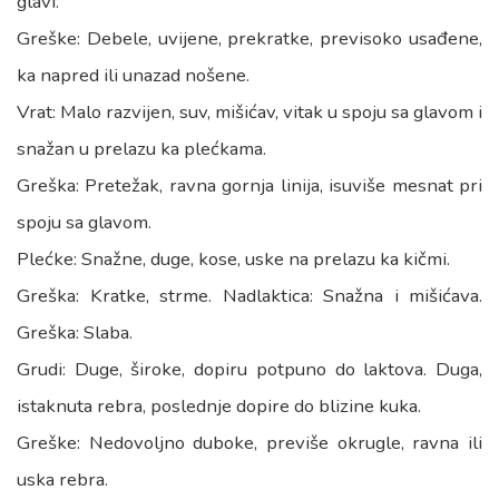
glavi.
Greške: Debele, uvijene, prekratke, previsoko usađene,
ka napred ili unazad nošene.
Vrat: Malo razvijen, suv, mišićav, vitak u spoju sa glavom i
snažan u prelazu ka plećkama.
Greška: Pretežak, ravna gornja linija, isuviše mesnat pri
spoju sa glavom.
Plećke: Snažne, duge, kose, uske na prelazu ka kičmi.
Greška: Kratke, strme. Nadlaktica: Snažna i mišićava.
Greška: Slaba.
Grudi: Duge, široke, dopiru potpuno do laktova. Duga,
istaknuta rebra, poslednje dopire do blizine kuka.
Greške: Nedovoljno duboke, previše okrugle, ravna ili
uska rebra.