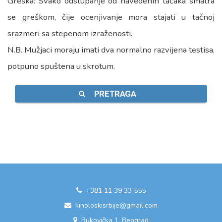
Greška: Svako odstupanje od navedenih tačaka smatra
se greškom, čije ocenjivanje mora stajati u tačnoj
srazmeri sa stepenom izraženosti.
N.B. Mužjaci moraju imati dva normalno razvijena testisa,
potpuno spuštena u skrotum.
PRETRAGA
+381 11 39 33 555
kinoloskisrbije@gmail.com
Bukovička 1, Beograd