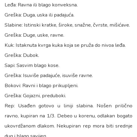
Leđa: Ravna ili blago konveksna.
Greška: Duga, uska ili padajuća.
Slabine: Istinski kratke, široke, snažne, čvrste, mišićave.
Greška: Duge, uske, ravne.
Kuk: Istaknuta kvrga kuka koja se pruža do nivoa leđa.
Greška: Dubok.
Sapi: Sasvim blago kose.
Greška: Isuviše padajuće, isuviše ravne.
Bokovi: Ravni i blago prikupljeni.
Greška: Gojazni, preduboki.
Rep: Usađen gotovo u liniji slabina. Nošen prilično
ravno, kupiran na 1/3. Debeo u korenu, odlakan bogato
ukovrdžanom dlakom. Nekupiran rep mora biti srednje
dug i blago savijen.