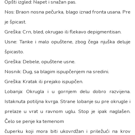
Opšti izgled: Napet i snažan pas.
Nos: Braon nosna pečurka, blago iznad fronta usana. Pre
je špicast.
Greška: Crn, bled, okrugao ili flekavo depigmentisan.
Usne: Tanke i malo opuštene, zbog čega njuška deluje
špicasto.
Greška: Debele, opuštene usne.
Nosnik: Dug, sa blagim ispupčenjem na sredini.
Greška: Kratak ili prejako ispupčen.
Lobanja: Okrugla i u gornjem delu dobro razvijena.
Istaknuta potiljna kvrga. Strane lobanje su pre okrugle i
prelaze u vrat u ravnom uglu. Stop je ipak naglašen.
Čelo se penje ka temenom
čuperku koji mora biti ukovrdžan i priležući na krov