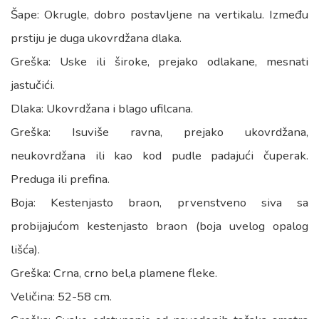
Šape: Okrugle, dobro postavljene na vertikalu. Između
prstiju je duga ukovrdžana dlaka.
Greška: Uske ili široke, prejako odlakane, mesnati
jastučići.
Dlaka: Ukovrdžana i blago ufilcana.
Greška: Isuviše ravna, prejako ukovrdžana,
neukovrdžana ili kao kod pudle padajući čuperak.
Preduga ili prefina.
Boja: Kestenjasto braon, prvenstveno siva sa
probijajućom kestenjasto braon (boja uvelog opalog
lišća).
Greška: Crna, crno bel,a plamene fleke.
Veličina: 52-58 cm.