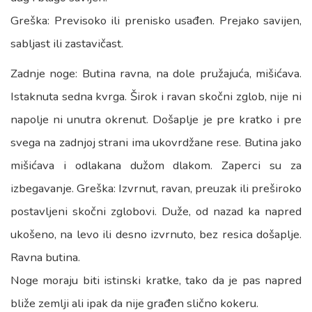
Greška: Previsoko ili prenisko usađen. Prejako savijen,
sabljast ili zastavičast.
Zadnje noge: Butina ravna, na dole pružajuća, mišićava.
Istaknuta sedna kvrga. Širok i ravan skočni zglob, nije ni
napolje ni unutra okrenut. Došaplje je pre kratko i pre
svega na zadnjoj strani ima ukovrdžane rese. Butina jako
mišićava i odlakana dužom dlakom. Zaperci su za
izbegavanje. Greška: Izvrnut, ravan, preuzak ili preširoko
postavljeni skočni zglobovi. Duže, od nazad ka napred
ukošeno, na levo ili desno izvrnuto, bez resica došaplje.
Ravna butina.
Noge moraju biti istinski kratke, tako da je pas napred
bliže zemlji ali ipak da nije građen slično kokeru.