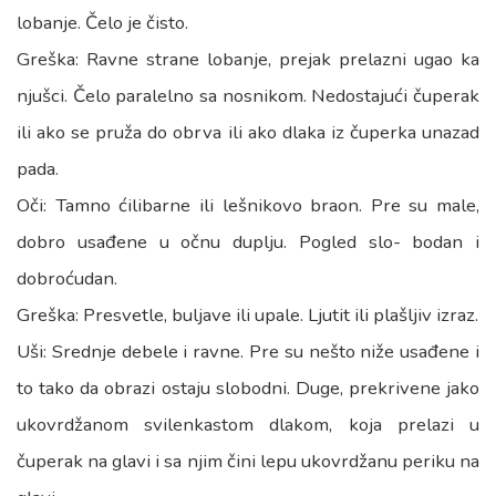
lobanje. Čelo je čisto.
Greška: Ravne strane lobanje, prejak prelazni ugao ka
njušci. Čelo paralelno sa nosnikom. Nedostajući čuperak
ili ako se pruža do obrva ili ako dlaka iz čuperka unazad
pada.
Oči: Tamno ćilibarne ili lešnikovo braon. Pre su male,
dobro usađene u očnu duplju. Pogled slo- bodan i
dobroćudan.
Greška: Presvetle, buljave ili upale. Ljutit ili plašljiv izraz.
Uši: Srednje debele i ravne. Pre su nešto niže usađene i
to tako da obrazi ostaju slobodni. Duge, prekrivene jako
ukovrdžanom svilenkastom dlakom, koja prelazi u
čuperak na glavi i sa njim čini lepu ukovrdžanu periku na