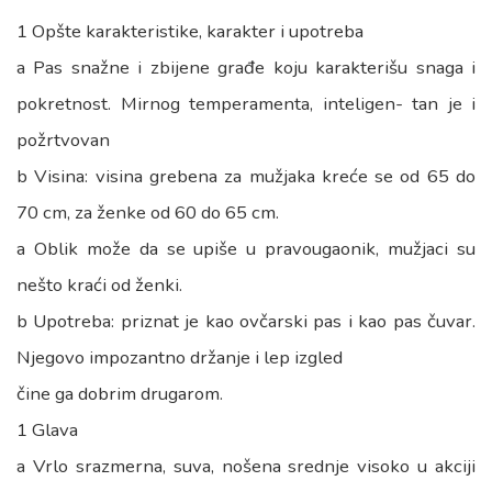
1 Opšte karakteristike, karakter i upotreba
a Pas snažne i zbijene građe koju karakterišu snaga i
pokretnost. Mirnog temperamenta, inteligen- tan je i
požrtvovan
b Visina: visina grebena za mužjaka kreće se od 65 do
70 cm, za ženke od 60 do 65 cm.
a Oblik može da se upiše u pravougaonik, mužjaci su
nešto kraći od ženki.
b Upotreba: priznat je kao ovčarski pas i kao pas čuvar.
Njegovo impozantno držanje i lep izgled
čine ga dobrim drugarom.
1 Glava
a Vrlo srazmerna, suva, nošena srednje visoko u akciji