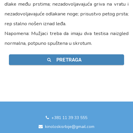
dlake među prstima; nezadovoljavajuća griva na vratu i
nezadovoljavajuće odlakane noge; prisustvo petog prsta;
rep stalno nošen iznad leđa.
Napomena: Mužjaci treba da imaju dva testisa naizgled
normalna, potpuno spuštena u skrotum.
PRETRAGA
+381 11 39 33 555
kinoloskisrbije@gmail.com