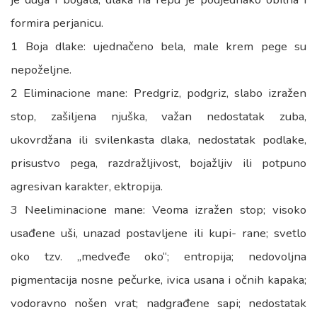
formira perjanicu.
1 Boja dlake: ujednačeno bela, male krem pege su
nepoželjne.
2 Eliminacione mane: Predgriz, podgriz, slabo izražen
stop, zašiljena njuška, važan nedostatak zuba,
ukovrdžana ili svilenkasta dlaka, nedostatak podlake,
prisustvo pega, razdražljivost, bojažljiv ili potpuno
agresivan karakter, ektropija.
3 Neeliminacione mane: Veoma izražen stop; visoko
usađene uši, unazad postavljene ili kupi- rane; svetlo
oko tzv. „medveđe oko“; entropija; nedovoljna
pigmentacija nosne pečurke, ivica usana i očnih kapaka;
vodoravno nošen vrat; nadgrađene sapi; nedostatak