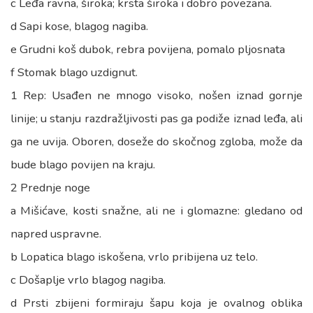
c Leđa ravna, široka; krsta široka i dobro povezana.
d Sapi kose, blagog nagiba.
e Grudni koš dubok, rebra povijena, pomalo pljosnata
f Stomak blago uzdignut.
1 Rep: Usađen ne mnogo visoko, nošen iznad gornje
linije; u stanju razdražljivosti pas ga podiže iznad leđa, ali
ga ne uvija. Oboren, doseže do skočnog zgloba, može da
bude blago povijen na kraju.
2 Prednje noge
a Mišićave, kosti snažne, ali ne i glomazne: gledano od
napred uspravne.
b Lopatica blago iskošena, vrlo pribijena uz telo.
c Došaplje vrlo blagog nagiba.
d Prsti zbijeni formiraju šapu koja je ovalnog oblika