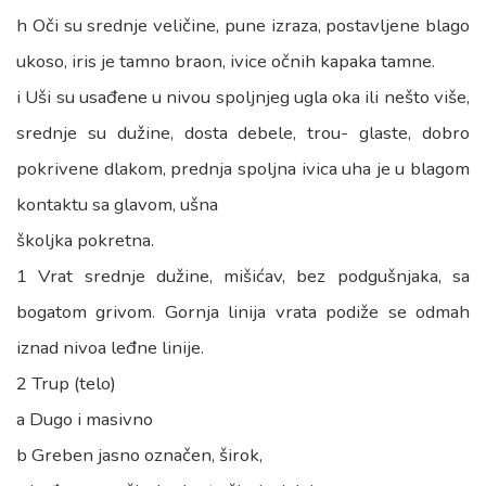
h Oči su srednje veličine, pune izraza, postavljene blago
ukoso, iris je tamno braon, ivice očnih kapaka tamne.
i Uši su usađene u nivou spoljnjeg ugla oka ili nešto više,
srednje su dužine, dosta debele, trou- glaste, dobro
pokrivene dlakom, prednja spoljna ivica uha je u blagom
kontaktu sa glavom, ušna
školjka pokretna.
1 Vrat srednje dužine, mišićav, bez podgušnjaka, sa
bogatom grivom. Gornja linija vrata podiže se odmah
iznad nivoa leđne linije.
2 Trup (telo)
a Dugo i masivno
b Greben jasno označen, širok,