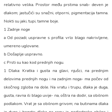
relativno velika. Prostor među prstima snab- deven je
dlakom; jastučići su snažni, otporni, pigmentacija tamna.
Nokti su jaki, tupi, tamne boje.
1 Zadnje noge
a Od pozadi; uspravne s profila: vrlo blago nakrivljene,
umereno uglovane.
b Došaplje uspravno.
c Prsti su kao kod prednjih nogu.
1 Dlaka: Kratka i gusta na glavi, njušci, na prednjim
delovima prednjih nogu i na zadnjim noga- ma počev od
skočnog zgloba na dole. Na vratu i trupu, dlaka je duga,
gusta, ravna ili blago uvije- na, oštra na dodir, sa obilnom
podlakom. Vrat je sa obilnom grivom; na butinama dlaka
je duga i bogata; dlaka na repu je podjednako obilna i