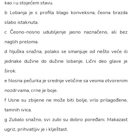
kao i u stojećem stavu.
b Lobanja je s profila blago konveksna, čeona brazda
slabo istaknuta.
c Čeono-nosno udubljenje jasno naznačeno, ali bez
naglih preloma.
d Njuška snažna, polako se smanjuje od nešto veće ili
jednake dužine do dužine lobanje. Lični deo glave je
širok.
e Nosna pečurka je srednje veličine sa veoma otvorenim
nozdrvama, crne je boje.
f Usne su zbijene ne može biti bolje, vrlo prilagođene,
tamnih ivica.
g Zubalo snažno, svi zubi su dobro poređani. Makazast
ugriz, prihvatljiv je i klještast.