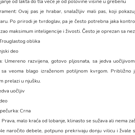
janje od lakta do tla veće je od polovine visine u grebenu
ment: Ovaj pas je hrabar, snalažljiv mali pas, koji pokazu
ru. Po prirodi je tvrdoglav, pa je često potrebna jaka kontro
zao maksimum inteligencije i živosti. Često je oprezan sa ne
Trouglastog oblika
jski deo
a: Umereno razvijena, gotovo pljosnata, sa jedva uočljiv
, sa veoma blago izraženom potiljnom kvrgom. Približno j
 prelazi u njušku.
edva uočljiv
 deo
pečurka: Crna
 Prava, malo kraća od lobanje, klinasto se sužava ali nema zaš
e naročito debele, potpuno prekrivaju donju vilicu i žvale se