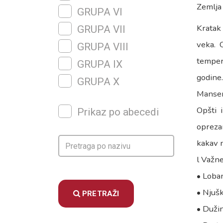
Zemlja
GRUPA VI
Kratak 
GRUPA VII
veka. 
GRUPA VIII
temper
GRUPA IX
godine
GRUPA X
Mansen
Opšti 
Prikaz po abecedi
opreza
kakav n
l Važne
• Loban
• Njušk
PRETRAŽI
• Dužin