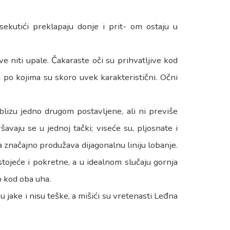
sekutići preklapaju donje i prit- om ostaju u
e niti upale. Čakaraste oči su prihvatljive kod
i po kojima su skoro uvek karakteristični. Očni
blizu jedno drugom postavljene, ali ni previše
avaju se u jednoj tački; viseće su, pljosnate i
 značajno produžava dijagonalnu liniju lobanje.
tojeće i pokretne, a u idealnom slučaju gornja
o kod oba uha.
su jake i nisu teške, a mišići su vretenasti Leđna