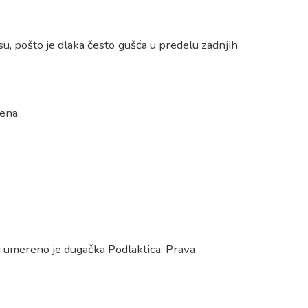
su, pošto je dlaka često gušća u predelu zadnjih
ena.
 i umereno je dugačka Podlaktica: Prava