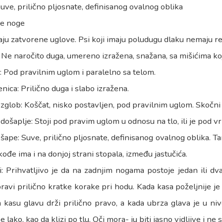
uve, prilično pljosnate, definisanog ovalnog oblika
je noge
ju zatvorene uglove. Psi koji imaju poludugu dlaku nemaju re
 Ne naročito duga, umereno izražena, snažana, sa mišićima koj
 Pod pravilnim uglom i paralelno sa telom.
nica: Prilično duga i slabo izražena.
zglob: Koščat, nisko postavljen, pod pravilnim uglom. Skočn
došaplje: Stoji pod pravim uglom u odnosu na tlo, ili je pod 
šape: Suve, prilično pljosnate, definisanog ovalnog oblika. Ta
kođe ima i na donjoj strani stopala, između jastučića.
: Prihvatljivo je da na zadnjim nogama postoje jedan ili dva 
ravi prilično kratke korake pri hodu. Kada kasa poželjnije je
kasu glavu drži prilično pravo, a kada ubrza glava je u niv
e lako, kao da klizi po tlu. Oči mora- ju biti jasno vidljive i ne