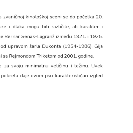
a zvaničnoj kinološkoj sceni se do početka 20.
e i dlaka mogu biti različite, ali karakter i
 je Bernar Senak-Lagranž između 1921. i 1925.
pod upravom šarla Dukonta (1954-1986), Gija
ji sa Rejmondom Triketom od 2001. godine.
je za svoju minimalnu veličinu i težinu. Uvek
 pokreta daje ovom psu karakterističan izgled