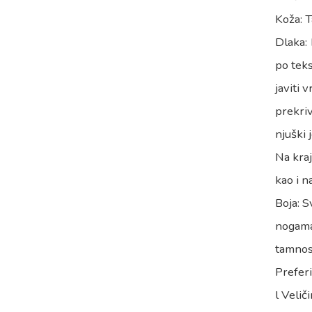
Koža: T
Dlaka: 
po tek
javiti 
prekriv
njuški 
Na kra
kao i n
Boja: S
nogama;
tamnos
Preferi
l Veliči