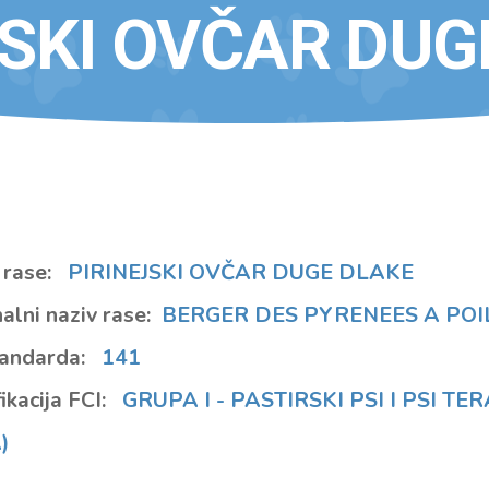
JSKI OVČAR DUG
 rase:
PIRINEJSKI OVČAR DUGE DLAKE
alni naziv rase:
BERGER DES PYRENEES A POI
tandarda:
141
ikacija FCI:
GRUPA I - PASTIRSKI PSI I PSI TE
)