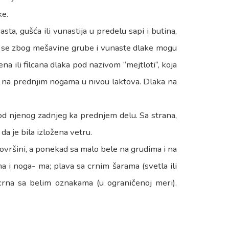
ke.
sta, gušća ili vunastija u predelu sapi i butina,
a se zbog mešavine grube i vunaste dlake mogu
na ili filcana dlaka pod nazivom “mejtloti“, koja
li na prednjim nogama u nivou laktova. Dlaka na
d njenog zadnjeg ka prednjem delu. Sa strana,
da je bila izložena vetru.
 površini, a ponekad sa malo bele na grudima i na
ma i noga- ma; plava sa crnim šarama (svetla ili
 crna sa belim oznakama (u ograničenoj meri).