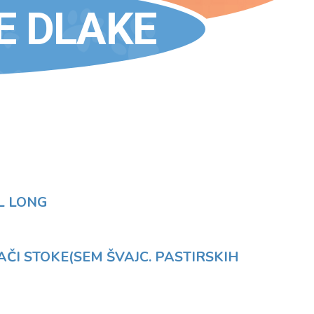
E DLAKE
L LONG
RAČI STOKE(SEM ŠVAJC. PASTIRSKIH