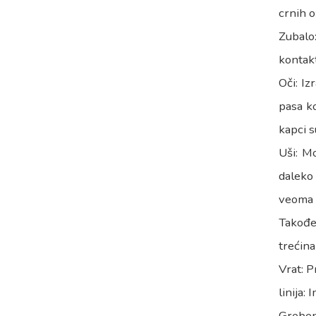
crnih 
Zubalo
kontak
Oči: Iz
pasa ko
kapci s
Uši: Mo
daleko 
veoma p
Takođe 
trećina
Vrat: P
linija:
Greben