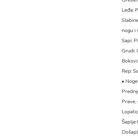
Leđa: P
Slabine
nogu i 
Sapi: P
Grudi: 
Bokovi:
Rep: Sa
• Noge
Prednj
Prave, 
Lopatic
Šaplje:
Došapl