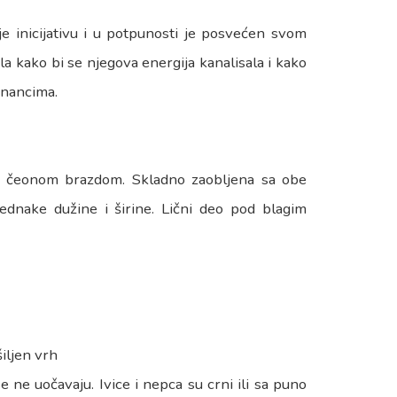
je inicijativu i u potpunosti je posvećen svom
la kako bi se njegova energija kanalisala i kako
znancima.
om čeonom brazdom. Skladno zaobljena sa obe
ednake dužine i širine. Lični deo pod blagim
iljen vrh
 ne uočavaju. Ivice i nepca su crni ili sa puno