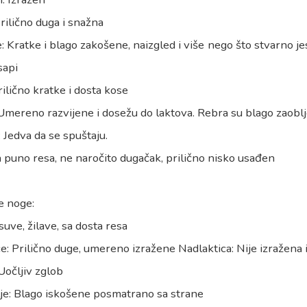
rilično duga i snažna
: Kratke i blago zakošene, naizgled i više nego što stvarno je
sapi
rilično kratke i dosta kose
Umereno razvijene i dosežu do laktova. Rebra su blago zaoblj
 Jedva da se spuštaju.
 puno resa, ne naročito dugačak, prilično nisko usađen
e noge:
suve, žilave, sa dosta resa
e: Prilično duge, umereno izražene Nadlaktica: Nije izražena
Uočljiv zglob
je: Blago iskošene posmatrano sa strane