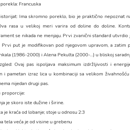
 porekla: Francuska
istorijat: Ima skromno poreklo, bio je praktično nepoznat n
Ova rasa u velikoj meri varira od doline do doline. Kontur
ament se nikada ne menjaju. Prvi zvanični standard utvrdio
. Prvi put je modifikovan pod njegovom upravom, a zatim 
kala (1986-2000) i Alena Pekulta (2000-…) u bliskoj saradn
izgled: Ovaj pas ispoljava maksimum izdržljivosti i energi
n i pametan izraz lica u kombinaciji sa velikom živahnošću
ema nijedan drugi pas.
 proporcije:
ja je skoro iste dužine i širine.
a je kraća od lobanje; stoje u odnosu 2:3
a tela veća je od visine u grebenu