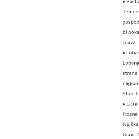
• Rasto
Tempera
gospoda
bi poka
Glava: 
• Loban
Lobanj
strane
nagibom
Stop: J
• Lični
Nosna 
Njuška:
Usne: N