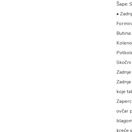
Šape: S
• Zadn
Formira
Butina:
Koleno:
Potkole
Skočni 
Zadnje 
Zadnje 
koje ta
Zaperci
ovčar p
blagom 
kreće s