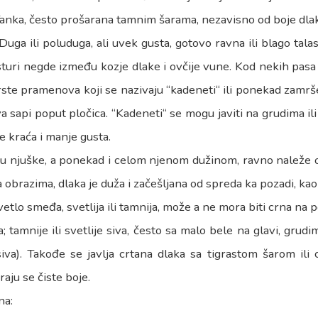
anka, često prošarana tamnim šarama, nezavisno od boje dla
Duga ili poluduga, ali uvek gusta, gotovo ravna ili blago talasa
sturi negde između kozje dlake i ovčije vune. Kod nekih pas
vrste pramenova koji se nazivaju “kadeneti“ ili ponekad zamrše
a sapi poput pločica. “Kadeneti“ se mogu javiti na grudima i
je kraća i manje gusta.
ju njuške, a ponekad i celom njenom dužinom, ravno naleže o
a obrazima, dlaka je duža i začešljana od spreda ka pozadi, kao 
vetlo smeđa, svetlija ili tamnija, može a ne mora biti crna na
 tamnije ili svetlije siva, često sa malo bele na glavi, grudi
iva). Takođe se javlja crtana dlaka sa tigrastom šarom ili
raju se čiste boje.
na: