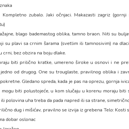
oznaka
: Kompletno zubalo. Jaki očnjaci. Makazasti zagriz (gornji 
tu)
ražajne, blago bademastog oblika, tamno braon. Niti su buljav
ji su plavi sa crnim šarama (svetlim ili tamnosivim) na dlac
u crni, bez obzira na boju dlake.
raju biti prilično kratke, umereno široke u osnovi i ne pre
jedno od drugog. One su trouglaste, pravilnog oblika i završ
okretne. Gledano spreda, kada je pas na oprezu, gornja ivica
mogu biti polustojeće, u kom slučaju u korenu moraju biti s
 ili polovina uha treba da pada napred ili sa strane, simetričn
rilično dug i mišićav, pravilno se izvija iz grebena Telo: Kosti 
 Ima dobar oslonac
: Izražen