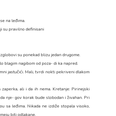
se na leđima.
i su pravilno definisani
i zglobovi su ponekad blizu jedan drugome.
vrlo blagim nagibom od poza- di ka napred.
mni jastučići. Mali, tvrdi nokti pekriveni dlakom
zaperka, ali i da ih nema. Kretanje: Pirinejski
 da nje- gov korak bude slobodan i živahan. Pri
ou sa leđima. Nikada ne izdiže stopala visoko,
 smeju biti odlakane.