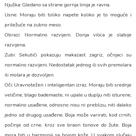
Njuška: Gledano sa strane gornja linija je ravna.
Usne: Moraju biti toliko napete koliko je to moguće i
priležuće na zubno meso.
Obrazi: Normalno razvijeni. Donja vilica je slabije
razvijena.
Zubi: Sekutići pokazuju makazast zagriz, očnjaci su
normalno razvijeni. Nedostatak jednog ili svih premolara
ili molara je dozvoljen.
Oči: Uravnotežen i inteligentan izraz. Moraju biti srednje
veličine, blago bademaste, ni upale u duplju niti isturene,
normalno usađene, odnosno nisu ni preblizu, niti daleko
jedno od drugog usađene. Boja može varirati, kod crnih,
počinje od crne, kroz sve braon tonove do žute. Boja
mora biti u harmoniji sa bojom kože. U svakom slučaju