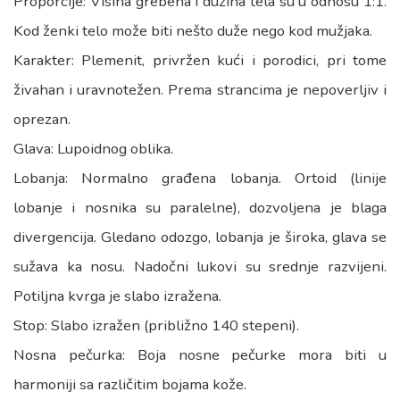
Proporcije: Visina grebena i dužina tela su u odnosu 1:1.
Kod ženki telo može biti nešto duže nego kod mužjaka.
Karakter: Plemenit, privržen kući i porodici, pri tome
živahan i uravnotežen. Prema strancima je nepoverljiv i
oprezan.
Glava: Lupoidnog oblika.
Lobanja: Normalno građena lobanja. Ortoid (linije
lobanje i nosnika su paralelne), dozvoljena je blaga
divergencija. Gledano odozgo, lobanja je široka, glava se
sužava ka nosu. Nadočni lukovi su srednje razvijeni.
Potiljna kvrga je slabo izražena.
Stop: Slabo izražen (približno 140 stepeni).
Nosna pečurka: Boja nosne pečurke mora biti u
harmoniji sa različitim bojama kože.