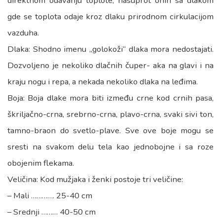
direktnom odavanju toplote, nasuprot onih sa dlakom
gde se toplota odaje kroz dlaku prirodnom cirkulacijom
vazduha.
Dlaka: Shodno imenu „golokoži“ dlaka mora nedostajati.
Dozvoljeno je nekoliko dlačnih čuper- aka na glavi i na
kraju nogu i repa, a nekada nekoliko dlaka na leđima.
Boja: Boja dlake mora biti između crne kod crnih pasa,
škriljačno-crna, srebrno-crna, plavo-crna, svaki sivi ton,
tamno-braon do svetlo-plave. Sve ove boje mogu se
sresti na svakom delu tela kao jednobojne i sa roze
obojenim flekama.
Veličina: Kod mužjaka i ženki postoje tri veličine:
– Mali …………. 25-40 cm
– Srednji ……… 40-50 cm