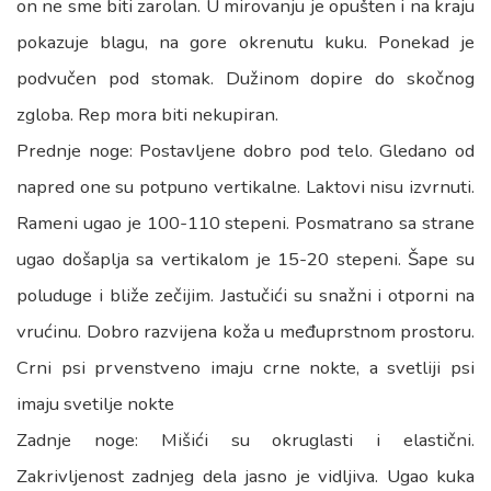
on ne sme biti zarolan. U mirovanju je opušten i na kraju
pokazuje blagu, na gore okrenutu kuku. Ponekad je
podvučen pod stomak. Dužinom dopire do skočnog
zgloba. Rep mora biti nekupiran.
Prednje noge: Postavljene dobro pod telo. Gledano od
napred one su potpuno vertikalne. Laktovi nisu izvrnuti.
Rameni ugao je 100-110 stepeni. Posmatrano sa strane
ugao došaplja sa vertikalom je 15-20 stepeni. Šape su
poluduge i bliže zečijim. Jastučići su snažni i otporni na
vrućinu. Dobro razvijena koža u međuprstnom prostoru.
Crni psi prvenstveno imaju crne nokte, a svetliji psi
imaju svetilje nokte
Zadnje noge: Mišići su okruglasti i elastični.
Zakrivljenost zadnjeg dela jasno je vidljiva. Ugao kuka