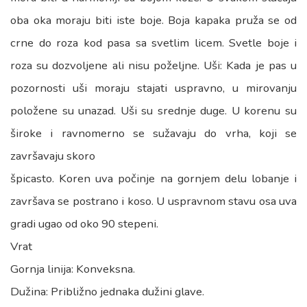
oba oka moraju biti iste boje. Boja kapaka pruža se od
crne do roza kod pasa sa svetlim licem. Svetle boje i
roza su dozvoljene ali nisu poželjne. Uši: Kada je pas u
pozornosti uši moraju stajati uspravno, u mirovanju
položene su unazad. Uši su srednje duge. U korenu su
široke i ravnomerno se sužavaju do vrha, koji se
završavaju skoro
špicasto. Koren uva počinje na gornjem delu lobanje i
završava se postrano i koso. U uspravnom stavu osa uva
gradi ugao od oko 90 stepeni.
Vrat
Gornja linija: Konveksna.
Dužina: Približno jednaka dužini glave.