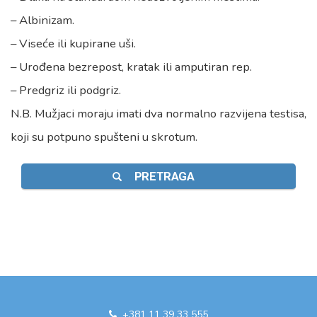
– Albinizam.
– Viseće ili kupirane uši.
– Urođena bezrepost, kratak ili amputiran rep.
– Predgriz ili podgriz.
N.B. Mužjaci moraju imati dva normalno razvijena testisa,
koji su potpuno spušteni u skrotum.
PRETRAGA
+381 11 39 33 555