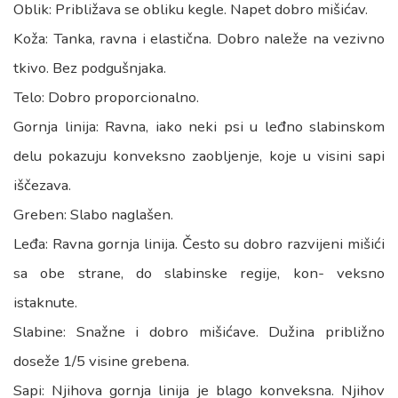
Oblik: Približava se obliku kegle. Napet dobro mišićav.
Koža: Tanka, ravna i elastična. Dobro naleže na vezivno
tkivo. Bez podgušnjaka.
Telo: Dobro proporcionalno.
Gornja linija: Ravna, iako neki psi u leđno slabinskom
delu pokazuju konveksno zaobljenje, koje u visini sapi
iščezava.
Greben: Slabo naglašen.
Leđa: Ravna gornja linija. Često su dobro razvijeni mišići
sa obe strane, do slabinske regije, kon- veksno
istaknute.
Slabine: Snažne i dobro mišićave. Dužina približno
doseže 1/5 visine grebena.
Sapi: Njihova gornja linija je blago konveksna. Njihov