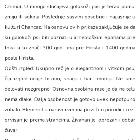
Chimu). U mnogo slučajeva golokoži pas je terao pumu,
zmiju ili sokola. Poslednje sasvim posebno i najjasnije u
kulturi Chancaz. Na osnovu ovih prikaza zaključuje se da
su golokoži psi bili poznati u arheološkim epohama pre
Inka, a to znači 300 god- ina pre Hrista i 1400 godina
posle Hrista.
Opšti izgled: Ukupno reč je o elegantnom i vitkom psu,
čiji izgled odaje brzinu, snagu i har- moniju. Ne sme
delovati nezgrapno. Osnovna osobina rase je da na telu
nema dlake. Dalja osobenost je gotovo uvek nepotpuno
zubalo. Plemenit u naravi i veoma privržen porodici, rez-
ervisan je prema strancima. Živahan je, oprezan i dobar
čuvar.