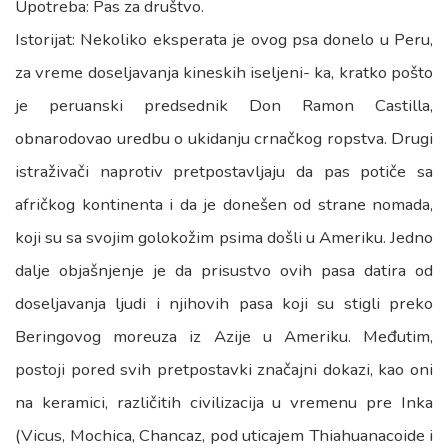
Upotreba: Pas za društvo.
Istorijat: Nekoliko eksperata je ovog psa donelo u Peru,
za vreme doseljavanja kineskih iseljeni- ka, kratko pošto
je peruanski predsednik Don Ramon Castilla,
obnarodovao uredbu o ukidanju crnačkog ropstva. Drugi
istraživači naprotiv pretpostavljaju da pas potiče sa
afričkog kontinenta i da je donešen od strane nomada,
koji su sa svojim golokožim psima došli u Ameriku. Jedno
dalje objašnjenje je da prisustvo ovih pasa datira od
doseljavanja ljudi i njihovih pasa koji su stigli preko
Beringovog moreuza iz Azije u Ameriku. Međutim,
postoji pored svih pretpostavki značajni dokazi, kao oni
na keramici, različitih civilizacija u vremenu pre Inka
(Vicus, Mochica, Chancaz, pod uticajem Thiahuanacoide i