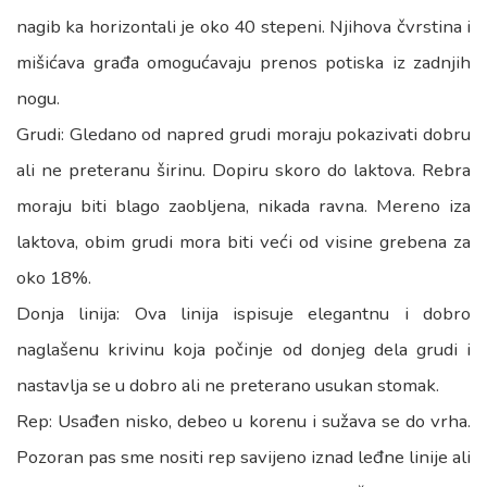
nagib ka horizontali je oko 40 stepeni. Njihova čvrstina i
mišićava građa omogućavaju prenos potiska iz zadnjih
nogu.
Grudi: Gledano od napred grudi moraju pokazivati dobru
ali ne preteranu širinu. Dopiru skoro do laktova. Rebra
moraju biti blago zaobljena, nikada ravna. Mereno iza
laktova, obim grudi mora biti veći od visine grebena za
oko 18%.
Donja linija: Ova linija ispisuje elegantnu i dobro
naglašenu krivinu koja počinje od donjeg dela grudi i
nastavlja se u dobro ali ne preterano usukan stomak.
Rep: Usađen nisko, debeo u korenu i sužava se do vrha.
Pozoran pas sme nositi rep savijeno iznad leđne linije ali