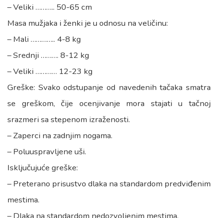
– Veliki ……….. 50-65 cm
Masa mužjaka i ženki je u odnosu na veličinu:
– Mali ………….. 4-8 kg
– Srednji ………. 8-12 kg
– Veliki ………… 12-23 kg
Greške: Svako odstupanje od navedenih tačaka smatra
se greškom, čije ocenjivanje mora stajati u tačnoj
srazmeri sa stepenom izraženosti.
– Zaperci na zadnjim nogama.
– Poluuspravljene uši.
Isključujuće greške:
– Preterano prisustvo dlaka na standardom predviđenim
mestima.
– Dlaka na standardom nedozvoljenim mestima.