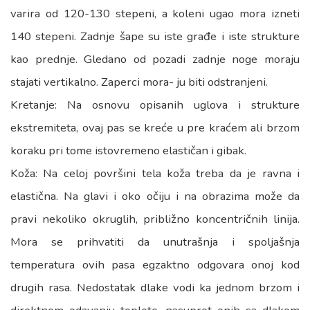
varira od 120-130 stepeni, a koleni ugao mora izneti
140 stepeni. Zadnje šape su iste građe i iste strukture
kao prednje. Gledano od pozadi zadnje noge moraju
stajati vertikalno. Zaperci mora- ju biti odstranjeni.
Kretanje: Na osnovu opisanih uglova i strukture
ekstremiteta, ovaj pas se kreće u pre kraćem ali brzom
koraku pri tome istovremeno elastičan i gibak.
Koža: Na celoj površini tela koža treba da je ravna i
elastična. Na glavi i oko očiju i na obrazima može da
pravi nekoliko okruglih, približno koncentričnih linija.
Mora se prihvatiti da unutrašnja i spoljašnja
temperatura ovih pasa egzaktno odgovara onoj kod
drugih rasa. Nedostatak dlake vodi ka jednom brzom i