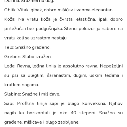
Dužina: Srazmerno dug.
Oblik: Vitak, gibak, dobro mišićav i veoma elegantan.
Koža: Na vratu koža je čvrsta, elastična, ipak dobro
priležuća i bez podgušnjaka. Štenci pokazu- ju nabore na
vratu koji sa uzrastom nestaju.
Telo: Snažno građeno.
Greben: Slabo izražen.
Leđa: Ravna, leđna linija je apsolutno ravna. Nepoželjni
su psi sa uleglim, šaranastim, dugim, uskim leđima i
kratkim nogama.
Slabine: Snažne i mišićave.
Sapi: Profilna linija sapi je blago konveksna. Njihov
nagib ka horizontali je oko 40 stepeni. Snažno su
građene, mišićave i blago zaobljene.