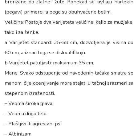
bronzane do zlatne- žute. Ponekad se javljaju harlekin
(pegavi) primerci, a pege su obuhvaćene belim.
Veličina: Postoje dva varijeteta veličine, kako za mužjake,
tako i za ženke.
a Varijetet standard: 35-58 cm, dozvoljena je visina do
60 cm, a iznad toga se diskvalifikuju.
b Varijetet patuljasti: maksimum 35 cm.
Mane: Svako odstupanje od navedenih tačaka smatra se
manom, čije ocenjivanje mora stajati u tačnoj srazmeri sa
stepenom izraženosti.
– Veoma široka glava.
– Veoma dugo telo.
– Plašljivi ili agresivni psi
– Albinizam