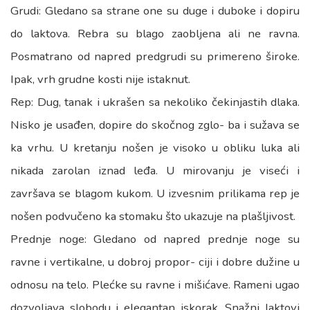
Grudi: Gledano sa strane one su duge i duboke i dopiru
do laktova. Rebra su blago zaobljena ali ne ravna.
Posmatrano od napred predgrudi su primereno široke.
Ipak, vrh grudne kosti nije istaknut.
Rep: Dug, tanak i ukrašen sa nekoliko čekinjastih dlaka.
Nisko je usađen, dopire do skočnog zglo- ba i sužava se
ka vrhu. U kretanju nošen je visoko u obliku luka ali
nikada zarolan iznad leđa. U mirovanju je viseći i
završava se blagom kukom. U izvesnim prilikama rep je
nošen podvučeno ka stomaku što ukazuje na plašljivost.
Prednje noge: Gledano od napred prednje noge su
ravne i vertikalne, u dobroj propor- ciji i dobre dužine u
odnosu na telo. Plećke su ravne i mišićave. Rameni ugao
dozvoljava slobodu i elegantan iskorak. Snažni laktovi