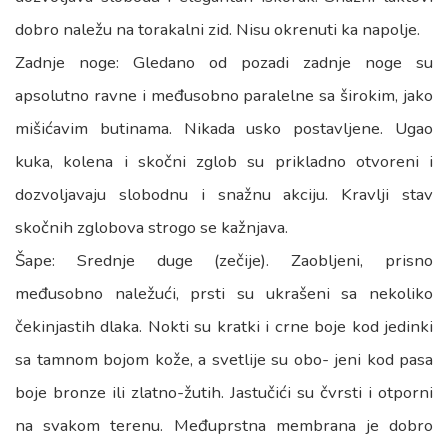
dobro naležu na torakalni zid. Nisu okrenuti ka napolje.
Zadnje noge: Gledano od pozadi zadnje noge su
apsolutno ravne i međusobno paralelne sa širokim, jako
mišićavim butinama. Nikada usko postavljene. Ugao
kuka, kolena i skočni zglob su prikladno otvoreni i
dozvoljavaju slobodnu i snažnu akciju. Kravlji stav
skočnih zglobova strogo se kažnjava.
Šape: Srednje duge (zečije). Zaobljeni, prisno
međusobno naležući, prsti su ukrašeni sa nekoliko
čekinjastih dlaka. Nokti su kratki i crne boje kod jedinki
sa tamnom bojom kože, a svetlije su obo- jeni kod pasa
boje bronze ili zlatno-žutih. Jastučići su čvrsti i otporni
na svakom terenu. Međuprstna membrana je dobro