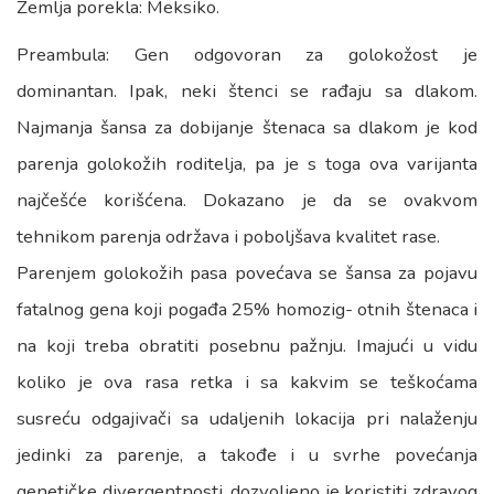
Zemlja porekla: Meksiko.
Preambula: Gen odgovoran za golokožost je
dominantan. Ipak, neki štenci se rađaju sa dlakom.
Najmanja šansa za dobijanje štenaca sa dlakom je kod
parenja golokožih roditelja, pa je s toga ova varijanta
najčešće korišćena. Dokazano je da se ovakvom
tehnikom parenja održava i poboljšava kvalitet rase.
Parenjem golokožih pasa povećava se šansa za pojavu
fatalnog gena koji pogađa 25% homozig- otnih štenaca i
na koji treba obratiti posebnu pažnju. Imajući u vidu
koliko je ova rasa retka i sa kakvim se teškoćama
susreću odgajivači sa udaljenih lokacija pri nalaženju
jedinki za parenje, a takođe i u svrhe povećanja
genetičke divergentnosti, dozvoljeno je koristiti zdravog