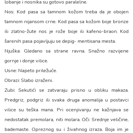
lobanje i nosnika su gotovo paralelne.
Nos: Kod pasa sa tamnom kožom treba da je obojen
tamnom nijansom crne. Kod pasa sa kožom boje bronze
ili zlatno-žute nos je rože boje ili kafeno-braon. Kod
šarenih pasa pojavljuju se depig- mentisana mesta.
Njuška: Gledano sa strane ravna. Snažno razvijene
gornje i donje vilice.
Usne: Napeto priležuće.
Obrazi: Slabo izraženi.
Zubi: Sekutići se zatvaraju prisno u obliku makaza.
Predgriz, podgriz ili svaka druga anomalija u postavci
vilice su teška mana. Pri ocenjivanju ne kažnjava se
nedostatak premolara, niti molara. Oči: Srednje veličine,
bademaste. Opreznog su i živahnog izraza. Boja im je