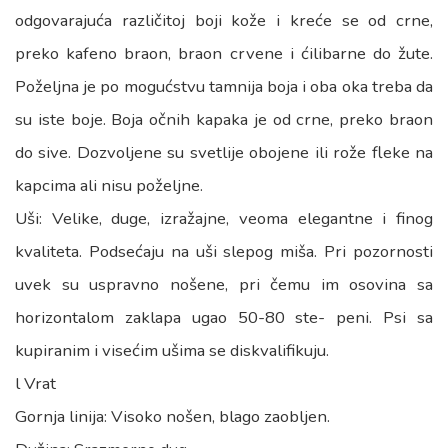
odgovarajuća različitoj boji kože i kreće se od crne,
preko kafeno braon, braon crvene i ćilibarne do žute.
Poželjna je po mogućstvu tamnija boja i oba oka treba da
su iste boje. Boja očnih kapaka je od crne, preko braon
do sive. Dozvoljene su svetlije obojene ili rože fleke na
kapcima ali nisu poželjne.
Uši: Velike, duge, izražajne, veoma elegantne i finog
kvaliteta. Podsećaju na uši slepog miša. Pri pozornosti
uvek su uspravno nošene, pri čemu im osovina sa
horizontalom zaklapa ugao 50-80 ste- peni. Psi sa
kupiranim i visećim ušima se diskvalifikuju.
l Vrat
Gornja linija: Visoko nošen, blago zaobljen.