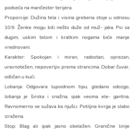
podseća na mančester terijera.
Proporcije: Dužina tela i visina grebena stoje u odnosu
10:9. Ženke mogu biti nešto duže od muž- jaka. Psi sa
dugim, uskim telom i kratkim nogama biće manje
vrednovani.
Karakter: Spokojan i miran, radostan, oprezan,
uravnotežen, nepoverljiv prema strancima. Dobar čuvar,
odličan u kući.
Lobanja: Odgovara lupoidnom tipu, gledano odozgo,
lobanja je široka i snažna, ipak veoma ele- gantna.
Ravnomerno se sužava ka njušci. Potiljna kvrga je slabo
izražena.
Stop: Blag ali ipak jasno obeležen. Granične linije