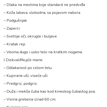
– Dlaka na mestima koje standard ne predviđa
– Koža labava, slobodna, sa pojavom nabora
– Podgušnjak
– Zaperci
– Svetlije oči, okrugle i buljave
– Kratak rep
– Veoma dugo i usko telo na kratkim nogama.
l Diskvalifikujće mane:
– Odlakanost po celom telu.
– Kupirane uši, viseće uši
– Predgriz, podgriz.
– Duža i mekša ćuba kao kod kineskog ćubastog psa.
– Visina grebena iznad 60 cm.