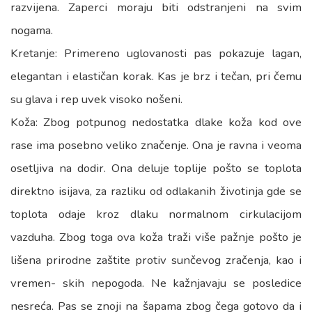
razvijena. Zaperci moraju biti odstranjeni na svim
nogama.
Kretanje: Primereno uglovanosti pas pokazuje lagan,
elegantan i elastičan korak. Kas je brz i tečan, pri čemu
su glava i rep uvek visoko nošeni.
Koža: Zbog potpunog nedostatka dlake koža kod ove
rase ima posebno veliko značenje. Ona je ravna i veoma
osetljiva na dodir. Ona deluje toplije pošto se toplota
direktno isijava, za razliku od odlakanih životinja gde se
toplota odaje kroz dlaku normalnom cirkulacijom
vazduha. Zbog toga ova koža traži više pažnje pošto je
lišena prirodne zaštite protiv sunčevog zračenja, kao i
vremen- skih nepogoda. Ne kažnjavaju se posledice
nesreća. Pas se znoji na šapama zbog čega gotovo da i