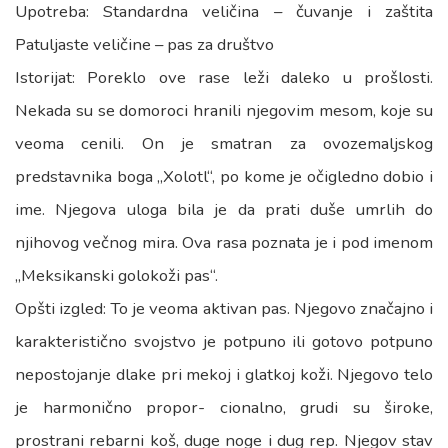
Upotreba: Standardna veličina – čuvanje i zaštita
Patuljaste veličine – pas za društvo
Istorijat: Poreklo ove rase leži daleko u prošlosti.
Nekada su se domoroci hranili njegovim mesom, koje su
veoma cenili. On je smatran za ovozemaljskog
predstavnika boga „Xolotl“, po kome je očigledno dobio i
ime. Njegova uloga bila je da prati duše umrlih do
njihovog večnog mira. Ova rasa poznata je i pod imenom
„Meksikanski golokoži pas“.
Opšti izgled: To je veoma aktivan pas. Njegovo značajno i
karakteristično svojstvo je potpuno ili gotovo potpuno
nepostojanje dlake pri mekoj i glatkoj koži. Njegovo telo
je harmonično propor- cionalno, grudi su široke,
prostrani rebarni koš, duge noge i dug rep. Njegov stav