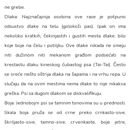
ne grebe.
Dlaka: Najznačajnija osobina ove rase je potpuno
odsustvo dlake na telu (golokoži pas). Ipak on ima
nekoliko kratkih, čekinjastih i gustih mesta dlake, bilo
koje boje na čelu i potiljku. Ove dlake nikada ne smeju
niti dužinom niti mekanom građom podsećati na
krestastu dlaku kineskog ćubastog psa (Tai-Tai). Često
se sreće nešto oštrija dlaka na šapama i na vrhu repa. U
slučaju da na ovim mestima nema dlake to nije nikakva
greška. Psi sa dugom dlakom se diskvalifikuju.
Boja: Jednobojni psi sa tamnim tonovima su u prednosti.
Skala boja pruža se od crne preko crnkasto-sive,
škriljasto-sive, tamno-sive, crvenkaste, boje jetre,