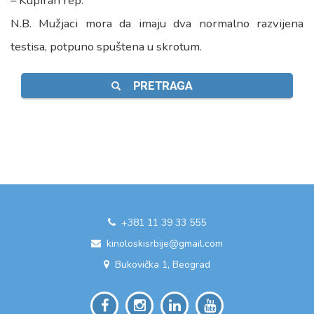
– Kupiran rep.
N.B. Mužjaci mora da imaju dva normalno razvijena
testisa, potpuno spuštena u skrotum.
PRETRAGA
+381 11 39 33 555
kinoloskisrbije@gmail.com
Bukovička 1, Beograd