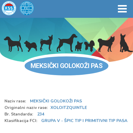
MEKSIČKI GOLOKOŽI PAS
Naziv rase:
MEKSIČKI GOLOKOŽI PAS
Originalni naziv rase:
XOLOITZQUINTLE
Br. Standarda:
234
Klasifikacija FCI:
GRUPA V - ŠPIC TIP I PRIMITIVNI TIP PASA