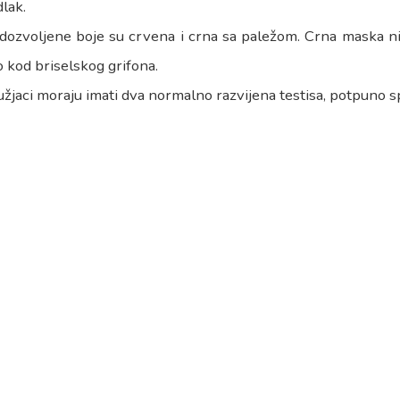
lak.
dozvoljene boje su crvena i crna sa paležom. Crna maska nij
o kod briselskog grifona.
žjaci moraju imati dva normalno razvijena testisa, potpuno 