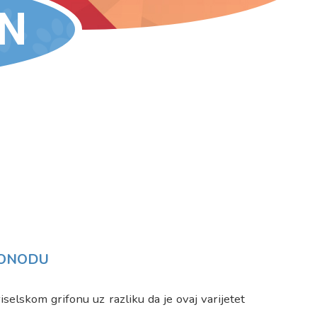
N
AZONODU
elskom grifonu uz razliku da je ovaj varijetet