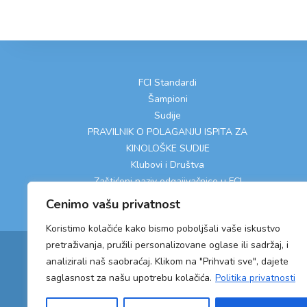
FCI Standardi
Šampioni
Sudije
PRAVILNIK O POLAGANJU ISPITA ZA
KINOLOŠKE SUDIJE
Klubovi i Društva
Zaštićeni naziv odgajivačnice u FCI
Cenimo vašu privatnost
Koristimo kolačiće kako bismo poboljšali vaše iskustvo
pretraživanja, pružili personalizovane oglase ili sadržaj, i
analizirali naš saobraćaj. Klikom na "Prihvati sve", dajete
saglasnost za našu upotrebu kolačića.
Politika privatnosti