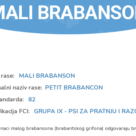
MALI BRABANSO
 rase:
MALI BRABANSON
alni naziv rase:
PETIT BRABANCON
tandarda:
82
ikacija FCI:
GRUPA IX - PSI ZA PRATNJU I R
naci malog brabansona (brabantskog grifona) odgovaraju bris