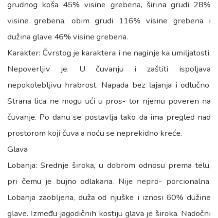
grudnog koša 45% visine grebena, širina grudi 28%
visine grebena, obim grudi 116% visine grebena i
dužina glave 46% visine grebena.
Karakter: Čvrstog je karaktera i ne naginje ka umiljatosti.
Nepoverljiv je. U čuvanju i zaštiti ispoljava
nepokolebljivu hrabrost. Napada bez lajanja i odlučno.
Strana lica ne mogu ući u pros- tor njemu poveren na
čuvanje. Po danu se postavlja tako da ima pregled nad
prostorom koji čuva a noću se neprekidno kreće.
Glava
Lobanja: Srednje široka, u dobrom odnosu prema telu,
pri čemu je bujno odlakana. Nije nepro- porcionalna.
Lobanja zaobljena, duža od njuške i iznosi 60% dužine
glave. Između jagodičnih kostiju glava je široka. Nadočni