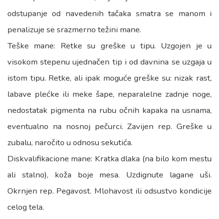
odstupanje od navedenih tačaka smatra se manom i
penalizuje se srazmerno težini mane.
Teške mane: Retke su greške u tipu. Uzgojen je u
visokom stepenu ujednačen tip i od davnina se uzgaja u
istom tipu. Retke, ali ipak moguće greške su: nizak rast,
labave plećke ili meke šape, neparalelne zadnje noge,
nedostatak pigmenta na rubu očnih kapaka na usnama,
eventualno na nosnoj pečurci. Zavijen rep. Greške u
zubalu, naročito u odnosu sekutića.
Diskvalifikacione mane: Kratka dlaka (na bilo kom mestu
ali stalno), koža boje mesa. Uzdignute lagane uši.
Okrnjen rep. Pegavost. Mlohavost ili odsustvo kondicije
celog tela.