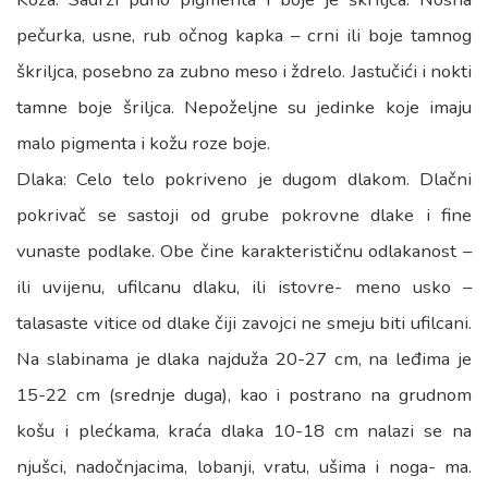
pečurka, usne, rub očnog kapka – crni ili boje tamnog
škriljca, posebno za zubno meso i ždrelo. Jastučići i nokti
tamne boje šriljca. Nepoželjne su jedinke koje imaju
malo pigmenta i kožu roze boje.
Dlaka: Celo telo pokriveno je dugom dlakom. Dlačni
pokrivač se sastoji od grube pokrovne dlake i fine
vunaste podlake. Obe čine karakterističnu odlakanost –
ili uvijenu, ufilcanu dlaku, ili istovre- meno usko –
talasaste vitice od dlake čiji zavojci ne smeju biti ufilcani.
Na slabinama je dlaka najduža 20-27 cm, na leđima je
15-22 cm (srednje duga), kao i postrano na grudnom
košu i plećkama, kraća dlaka 10-18 cm nalazi se na
njušci, nadočnjacima, lobanji, vratu, ušima i noga- ma.