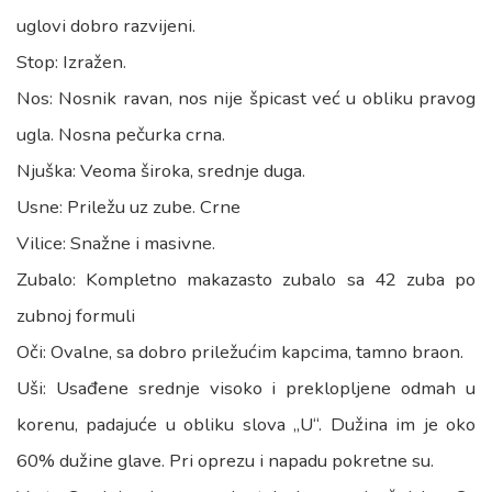
uglovi dobro razvijeni.
Stop: Izražen.
Nos: Nosnik ravan, nos nije špicast već u obliku pravog
ugla. Nosna pečurka crna.
Njuška: Veoma široka, srednje duga.
Usne: Priležu uz zube. Crne
Vilice: Snažne i masivne.
Zubalo: Kompletno makazasto zubalo sa 42 zuba po
zubnoj formuli
Oči: Ovalne, sa dobro priležućim kapcima, tamno braon.
Uši: Usađene srednje visoko i preklopljene odmah u
korenu, padajuće u obliku slova „U“. Dužina im je oko
60% dužine glave. Pri oprezu i napadu pokretne su.