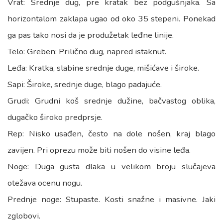
Vrat: Srednje dug, pre kratak bez podgušnjaka. Sa
horizontalom zaklapa ugao od oko 35 stepeni. Ponekad
ga pas tako nosi da je produžetak leđne linije.
Telo: Greben: Prilično dug, napred istaknut.
Leđa: Kratka, slabine srednje duge, mišićave i široke.
Sapi: Široke, srednje duge, blago padajuće.
Grudi: Grudni koš srednje dužine, bačvastog oblika,
dugačko široko predprsje.
Rep: Nisko usađen, često na dole nošen, kraj blago
zavijen. Pri oprezu može biti nošen do visine leđa.
Noge: Duga gusta dlaka u velikom broju slučajeva
otežava ocenu nogu.
Prednje noge: Stupaste. Kosti snažne i masivne. Jaki
zglobovi.