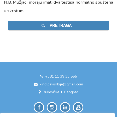
N.B. Mužjaci moraju imati dva testisa normalno spuštena
u skrotum.
PRETRAGA
+381 11 39 33 555
kinoloskisrbije@gmail.com
Bukovička 1, Beograd