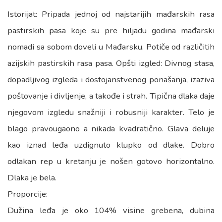
Istorijat: Pripada jednoj od najstarijih mađarskih rasa
pastirskih pasa koje su pre hiljadu godina mađarski
nomadi sa sobom doveli u Mađarsku. Potiče od različitih
azijskih pastirskih rasa pasa. Opšti izgled: Divnog stasa,
dopadljivog izgleda i dostojanstvenog ponašanja, izaziva
poštovanje i divljenje, a takođe i strah. Tipična dlaka daje
njegovom izgledu snažniji i robusniji karakter. Telo je
blago pravougaono a nikada kvadratično. Glava deluje
kao iznad leđa uzdignuto klupko od dlake. Dobro
odlakan rep u kretanju je nošen gotovo horizontalno.
Dlaka je bela.
Proporcije:
Dužina leđa je oko 104% visine grebena, dubina