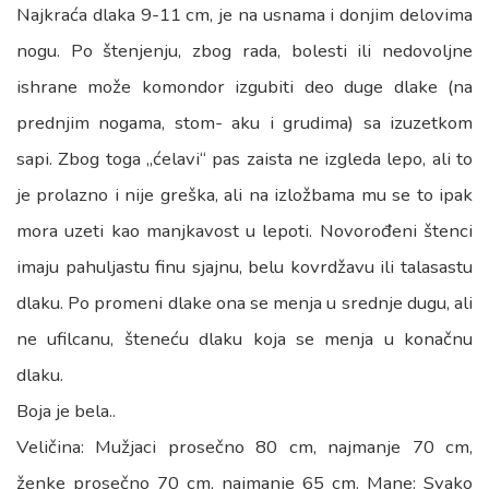
Najkraća dlaka 9-11 cm, je na usnama i donjim delovima
nogu. Po štenjenju, zbog rada, bolesti ili nedovoljne
ishrane može komondor izgubiti deo duge dlake (na
prednjim nogama, stom- aku i grudima) sa izuzetkom
sapi. Zbog toga „ćelavi“ pas zaista ne izgleda lepo, ali to
je prolazno i nije greška, ali na izložbama mu se to ipak
mora uzeti kao manjkavost u lepoti. Novorođeni štenci
imaju pahuljastu finu sjajnu, belu kovrdžavu ili talasastu
dlaku. Po promeni dlake ona se menja u srednje dugu, ali
ne ufilcanu, šteneću dlaku koja se menja u konačnu
dlaku.
Boja je bela..
Veličina: Mužjaci prosečno 80 cm, najmanje 70 cm,
ženke prosečno 70 cm, najmanje 65 cm. Mane: Svako