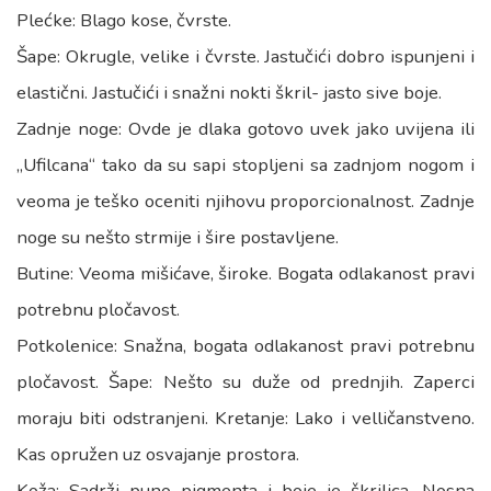
Plećke: Blago kose, čvrste.
Šape: Okrugle, velike i čvrste. Jastučići dobro ispunjeni i
elastični. Jastučići i snažni nokti škril- jasto sive boje.
Zadnje noge: Ovde je dlaka gotovo uvek jako uvijena ili
„Ufilcana“ tako da su sapi stopljeni sa zadnjom nogom i
veoma je teško oceniti njihovu proporcionalnost. Zadnje
noge su nešto strmije i šire postavljene.
Butine: Veoma mišićave, široke. Bogata odlakanost pravi
potrebnu pločavost.
Potkolenice: Snažna, bogata odlakanost pravi potrebnu
pločavost. Šape: Nešto su duže od prednjih. Zaperci
moraju biti odstranjeni. Kretanje: Lako i velličanstveno.
Kas opružen uz osvajanje prostora.
Koža: Sadrži puno pigmenta i boje je škriljca. Nosna