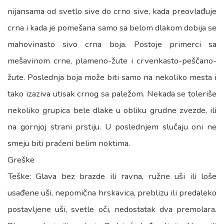
nijansama od svetlo sive do crno sive, kada preovlađuje
crna i kada je pomešana samo sa belom dlakom dobija se
mahovinasto sivo crna boja. Postoje primerci sa
mešavinom crne, plameno-žute i crvenkasto-peščano-
žute. Poslednja boja može biti samo na nekoliko mesta i
tako izaziva utisak crnog sa paležom. Nekada se toleriše
nekoliko grupica bele dlake u obliku grudne zvezde, ili
na gornjoj strani prstiju. U poslednjem slučaju oni ne
smeju biti praćeni belim noktima.
Greške
Teške: Glava bez brazde ili ravna, ružne uši ili loše
usađene uši, nepomična hrskavica, preblizu ili predaleko
postavljene uši, svetle oči, nedostatak dva premolara.