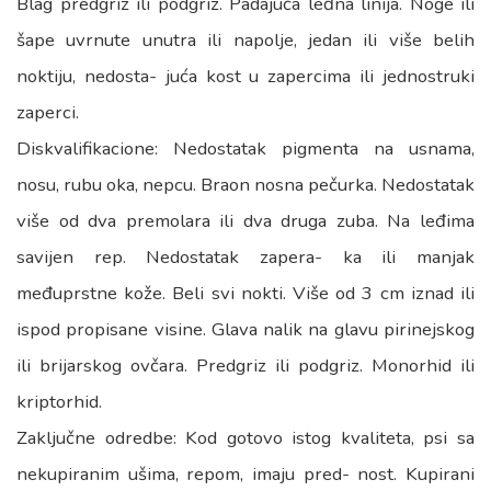
Blag predgriz ili podgriz. Padajuća leđna linija. Noge ili
šape uvrnute unutra ili napolje, jedan ili više belih
noktiju, nedosta- juća kost u zapercima ili jednostruki
zaperci.
Diskvalifikacione: Nedostatak pigmenta na usnama,
nosu, rubu oka, nepcu. Braon nosna pečurka. Nedostatak
više od dva premolara ili dva druga zuba. Na leđima
savijen rep. Nedostatak zapera- ka ili manjak
međuprstne kože. Beli svi nokti. Više od 3 cm iznad ili
ispod propisane visine. Glava nalik na glavu pirinejskog
ili brijarskog ovčara. Predgriz ili podgriz. Monorhid ili
kriptorhid.
Zaključne odredbe: Kod gotovo istog kvaliteta, psi sa
nekupiranim ušima, repom, imaju pred- nost. Kupirani