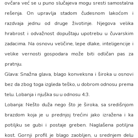
ovčara već se u puno slučajeva mogu sresti samostalna
rešenja. On upravlja stadom čudesnom lakoćom i
razdvaja jednu od druge životinje. Njegova velika
hrabrost i odvažnost dopuštaju upotrebu u čuvarskim
zadacima. Na osnovu veličine, lepe dlake, inteligencije i
velike vernosti gospodara može biti odličan pas za
pratnju.
Glava: Snažna glava, blago konveksna i široka u osnovi
bez da zbog toga izgleda teško, u dobrom odnosu prema
telu. Lobanja i njuška su u odnosu 4:3.
Lobanja: Nešto duža nego što je široka, sa središnjom
brazdom koja je u prednjoj trećini jako izražena i ka
potiljku se gubi i postaje greben. Naglašena potiljna
kost. Gornji profil je blago zaobljen, u srednjem delu