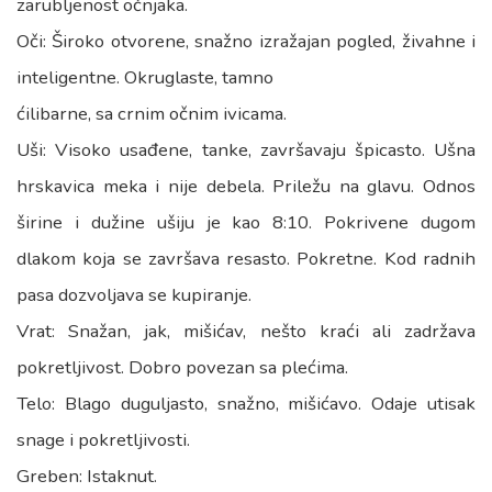
zarubljenost očnjaka.
Oči: Široko otvorene, snažno izražajan pogled, živahne i
inteligentne. Okruglaste, tamno
ćilibarne, sa crnim očnim ivicama.
Uši: Visoko usađene, tanke, završavaju špicasto. Ušna
hrskavica meka i nije debela. Priležu na glavu. Odnos
širine i dužine ušiju je kao 8:10. Pokrivene dugom
dlakom koja se završava resasto. Pokretne. Kod radnih
pasa dozvoljava se kupiranje.
Vrat: Snažan, jak, mišićav, nešto kraći ali zadržava
pokretljivost. Dobro povezan sa plećima.
Telo: Blago duguljasto, snažno, mišićavo. Odaje utisak
snage i pokretljivosti.
Greben: Istaknut.