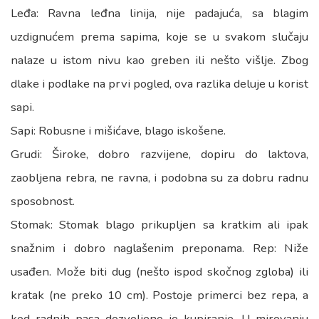
Leđa: Ravna leđna linija, nije padajuća, sa blagim
uzdignućem prema sapima, koje se u svakom slučaju
nalaze u istom nivu kao greben ili nešto višlje. Zbog
dlake i podlake na prvi pogled, ova razlika deluje u korist
sapi.
Sapi: Robusne i mišićave, blago iskošene.
Grudi: Široke, dobro razvijene, dopiru do laktova,
zaobljena rebra, ne ravna, i podobna su za dobru radnu
sposobnost.
Stomak: Stomak blago prikupljen sa kratkim ali ipak
snažnim i dobro naglašenim preponama. Rep: Niže
usađen. Može biti dug (nešto ispod skočnog zgloba) ili
kratak (ne preko 10 cm). Postoje primerci bez repa, a
kod radnih pasa dozvoljeno je kupiranje. U mirovanju