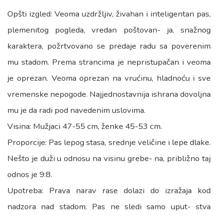
Opšti izgled: Veoma uzdržljiv, živahan i inteligentan pas,
plemenitog pogleda, vredan poštovan- ja, snažnog
karaktera, požrtvovano se predaje radu sa poverenim
mu stadom. Prema strancima je nepristupačan i veoma
je oprezan. Veoma oprezan na vrućinu, hladnoću i sve
vremenske nepogode. Najjednostavnija ishrana dovoljna
mu je da radi pod navedenim uslovima.
Visina: Mužjaci 47-55 cm, ženke 45-53 cm.
Proporcije: Pas lepog stasa, srednje veličine i lepe dlake.
Nešto je duži u odnosu na visinu grebe- na, približno taj
odnos je 9:8.
Upotreba: Prava narav rase dolazi do izražaja kod
nadzora nad stadom. Pas ne sledi samo uput- stva