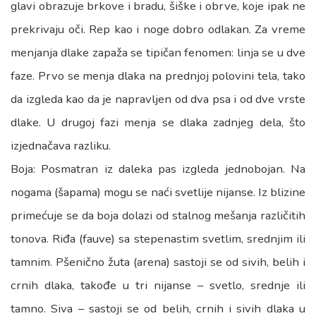
glavi obrazuje brkove i bradu, šiške i obrve, koje ipak ne
prekrivaju oči. Rep kao i noge dobro odlakan. Za vreme
menjanja dlake zapaža se tipičan fenomen: linja se u dve
faze. Prvo se menja dlaka na prednjoj polovini tela, tako
da izgleda kao da je napravljen od dva psa i od dve vrste
dlake. U drugoj fazi menja se dlaka zadnjeg dela, što
izjednačava razliku.
Boja: Posmatran iz daleka pas izgleda jednobojan. Na
nogama (šapama) mogu se naći svetlije nijanse. Iz blizine
primećuje se da boja dolazi od stalnog mešanja različitih
tonova. Riđa (fauve) sa stepenastim svetlim, srednjim ili
tamnim. Pšenično žuta (arena) sastoji se od sivih, belih i
crnih dlaka, takođe u tri nijanse – svetlo, srednje ili
tamno. Siva – sastoji se od belih, crnih i sivih dlaka u