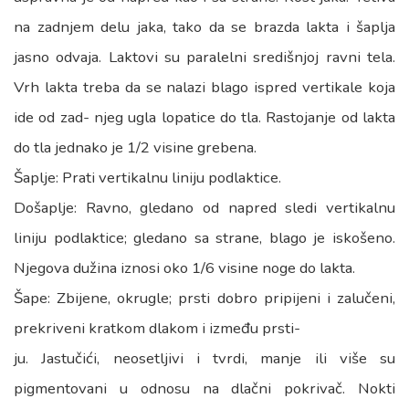
na zadnjem delu jaka, tako da se brazda lakta i šaplja
jasno odvaja. Laktovi su paralelni središnjoj ravni tela.
Vrh lakta treba da se nalazi blago ispred vertikale koja
ide od zad- njeg ugla lopatice do tla. Rastojanje od lakta
do tla jednako je 1/2 visine grebena.
Šaplje: Prati vertikalnu liniju podlaktice.
Došaplje: Ravno, gledano od napred sledi vertikalnu
liniju podlaktice; gledano sa strane, blago je iskošeno.
Njegova dužina iznosi oko 1/6 visine noge do lakta.
Šape: Zbijene, okrugle; prsti dobro pripijeni i zalučeni,
prekriveni kratkom dlakom i između prsti-
ju. Jastučići, neosetljivi i tvrdi, manje ili više su
pigmentovani u odnosu na dlačni pokrivač. Nokti