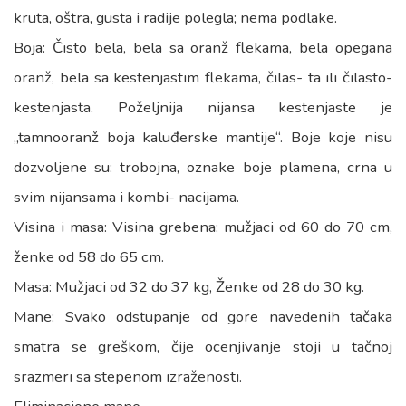
kruta, oštra, gusta i radije polegla; nema podlake.
Boja: Čisto bela, bela sa oranž flekama, bela opegana
oranž, bela sa kestenjastim flekama, čilas- ta ili čilasto-
kestenjasta. Poželjnija nijansa kestenjaste je
„tamnooranž boja kaluđerske mantije“. Boje koje nisu
dozvoljene su: trobojna, oznake boje plamena, crna u
svim nijansama i kombi- nacijama.
Visina i masa: Visina grebena: mužjaci od 60 do 70 cm,
ženke od 58 do 65 cm.
Masa: Mužjaci od 32 do 37 kg, Ženke od 28 do 30 kg.
Mane: Svako odstupanje od gore navedenih tačaka
smatra se greškom, čije ocenjivanje stoji u tačnoj
srazmeri sa stepenom izraženosti.