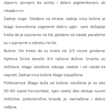
otporni, povijeni ka zemlji i dobro pigmentovani, ali
nikada crni.
Zadnje noge: Gledano sa strane, zadnja ivica butine je
blago konveksna; segmenti dobro uglo- vani; došaplje
treba da je uspravno na tle; gledano od nazad, paralelne
su i uspravne u odnosu na tle.
Butine: Ne treba da su kraće od 1/3 visine grebena.
Njihova širina doseže 3/4 njihove dužine. Izrazito su
mišićave, blago iskošene odozgo nadole i od nazad ka
napred. Zadnja ivica butine blago ispupčena.
Potkolenica: Blago duža od butine; iskošena je za oko
55-60 ispod horizontale; njen zadnji deo obiluje suvim
mišićima; potkolenična brazda je naznačena i dobro
vidljiva.