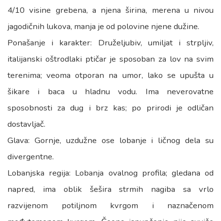
4/10 visine grebena, a njena širina, merena u nivou
jagodičnih lukova, manja je od polovine njene dužine.
Ponašanje i karakter: Druželjubiv, umiljat i strpljiv,
italijanski oštrodlaki ptičar je sposoban za lov na svim
terenima; veoma otporan na umor, lako se upušta u
šikare i baca u hladnu vodu. Ima neverovatne
sposobnosti za dug i brz kas; po prirodi je odličan
dostavljač.
Glava: Gornje, uzdužne ose lobanje i ličnog dela su
divergentne.
Lobanjska regija: Lobanja ovalnog profila; gledana od
napred, ima oblik šešira strmih nagiba sa vrlo
razvijenom potiljnom kvrgom i naznačenom