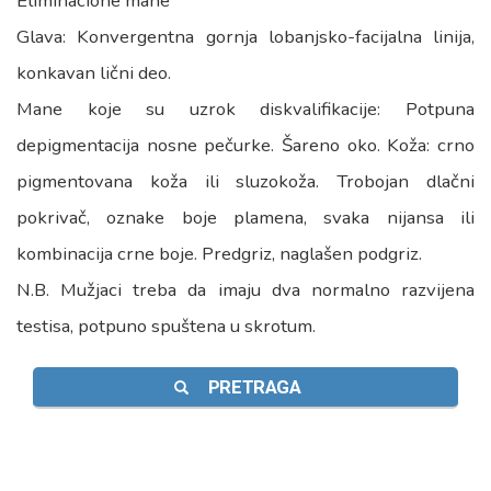
Eliminacione mane
Glava: Konvergentna gornja lobanjsko-facijalna linija,
konkavan lični deo.
Mane koje su uzrok diskvalifikacije: Potpuna
depigmentacija nosne pečurke. Šareno oko. Koža: crno
pigmentovana koža ili sluzokoža. Trobojan dlačni
pokrivač, oznake boje plamena, svaka nijansa ili
kombinacija crne boje. Predgriz, naglašen podgriz.
N.B. Mužjaci treba da imaju dva normalno razvijena
testisa, potpuno spuštena u skrotum.
PRETRAGA