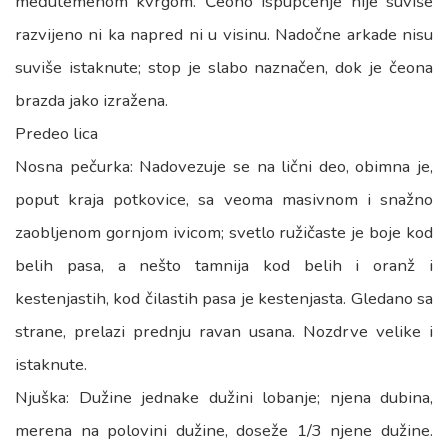
međutemenom kvrgom. Čeono ispupčenje nije suviše
razvijeno ni ka napred ni u visinu. Nadočne arkade nisu
suviše istaknute; stop je slabo naznačen, dok je čeona
brazda jako izražena.
Predeo lica
Nosna pečurka: Nadovezuje se na lični deo, obimna je,
poput kraja potkovice, sa veoma masivnom i snažno
zaobljenom gornjom ivicom; svetlo ružičaste je boje kod
belih pasa, a nešto tamnija kod belih i oranž i
kestenjastih, kod čilastih pasa je kestenjasta. Gledano sa
strane, prelazi prednju ravan usana. Nozdrve velike i
istaknute.
Njuška: Dužine jednake dužini lobanje; njena dubina,
merena na polovini dužine, doseže 1/3 njene dužine.