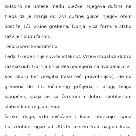
skladno se umeće među plećke. Njegova dužina ne
treba da je manja od 2/3 dužine glave; njegov obim
dostiže 1/3 visine grebena. Donja ivica formira slabo
razvijen dupli fanon.
Telo: Skoro kvadratično.
Leđa: Greben nije suviše istaknut. Vrhovi lopatica dobro
razmaknuti. Gornja linija tela podeljena na dva dela: prvi,
kos, skoro bez pregiba (tako reći pravolinijski), ide od
grebena do 11. kičmenog pršljena, i drugi, blago
ispupčen, spaja se sa čvrstom i dobro zaobljenom
slabinskom regijom. Sapi
široke, duge, vrlo mišićave i kose, obrazuju, ispod
horizontale, ugao od 30-35 meren kod nagiba kuka.