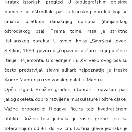
Kratak istorijski pregled: U bibliografskim opisima
pominje se oštrodlaki pas italijanskog porekla koji se
smatra pretkom današnjeg spinona (italijanskog
oštrodlakog psa). Prema tome, rasa je striktno
italijanskog porekla. U svojoj knjizi „Savršeni lovac“
Selikur, 1683, govori o „čupavom ptičaru“ koji potiče iz
Italije i Pijemonta. U srednjem i u XV veku ovog psa su
često predstvljali slavni slikari; najpoznatija je freska
Andre Mantenja u vojvodskoj palati u Mantuu.
Opšti izgled: Snažno građen, otporan i odvažan pas,
jakog skeleta, dobro razvijene muskulature i oštre dlake.
Važne proporcije: Njegova figura teži kvadratičnom
obliku. Dužina tela jednaka je visini grebe- na, sa
tolerancijom od +1 do +2 cm. Dužina glave jednaka je