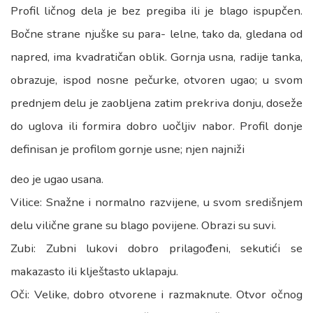
Profil ličnog dela je bez pregiba ili je blago ispupčen.
Bočne strane njuške su para- lelne, tako da, gledana od
napred, ima kvadratičan oblik. Gornja usna, radije tanka,
obrazuje, ispod nosne pečurke, otvoren ugao; u svom
prednjem delu je zaobljena zatim prekriva donju, doseže
do uglova ili formira dobro uočljiv nabor. Profil donje
definisan je profilom gornje usne; njen najniži
deo je ugao usana.
Vilice: Snažne i normalno razvijene, u svom središnjem
delu vilične grane su blago povijene. Obrazi su suvi.
Zubi: Zubni lukovi dobro prilagođeni, sekutići se
makazasto ili klještasto uklapaju.
Oči: Velike, dobro otvorene i razmaknute. Otvor očnog