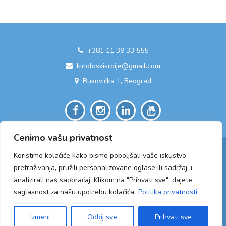
+381 11 39 33 555
kinoloskisrbije@gmail.com
Bukovička 1, Beograd
Cenimo vašu privatnost
Koristimo kolačiće kako bismo poboljšali vaše iskustvo
pretraživanja, pružili personalizovane oglase ili sadržaj, i
analizirali naš saobraćaj. Klikom na "Prihvati sve", dajete
saglasnost za našu upotrebu kolačića.
Politika privatnosti
2026 © Kinološki savez Republike Srbije
Izmeni
Odbij sve
Prihvati sve