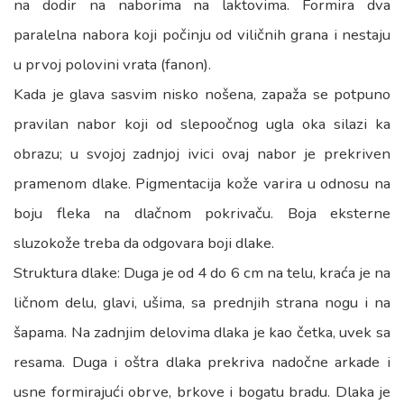
na dodir na naborima na laktovima. Formira dva
paralelna nabora koji počinju od viličnih grana i nestaju
u prvoj polovini vrata (fanon).
Kada je glava sasvim nisko nošena, zapaža se potpuno
pravilan nabor koji od slepoočnog ugla oka silazi ka
obrazu; u svojoj zadnjoj ivici ovaj nabor je prekriven
pramenom dlake. Pigmentacija kože varira u odnosu na
boju fleka na dlačnom pokrivaču. Boja eksterne
sluzokože treba da odgovara boji dlake.
Struktura dlake: Duga je od 4 do 6 cm na telu, kraća je na
ličnom delu, glavi, ušima, sa prednjih strana nogu i na
šapama. Na zadnjim delovima dlaka je kao četka, uvek sa
resama. Duga i oštra dlaka prekriva nadočne arkade i
usne formirajući obrve, brkove i bogatu bradu. Dlaka je