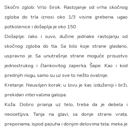
Skočni zglob: Vrlo širok. Rastojanje od vrha skočnog
zgloba do trla iznosi oko 1/3 visine grebena. ugao
potkolenice i došaplja je oko 150
Došaplje: Jako i suvo, dužine jednake rastojanju od
skočnog zgloba do tla. Sa bilo koje strane gledano,
uspravno je. Sa unutrašnje strane moguće prisustvo
jednostrukog i člankovitog zaperka. Šape: Kao i kod
prednjih nogu, samo su uz sve to nešto ovalnije.
Kretanje: Neusiljen korak; u lovu je kas izduženiji i brži,
prekidan intervalima galopa.
Koža: Dobro prianja uz telo, treba da je debela i
neosetljiva. Tanja na glavi, sa donje strane vrata,
preponama, ispod pazuha i donjim delovima tela; meka je