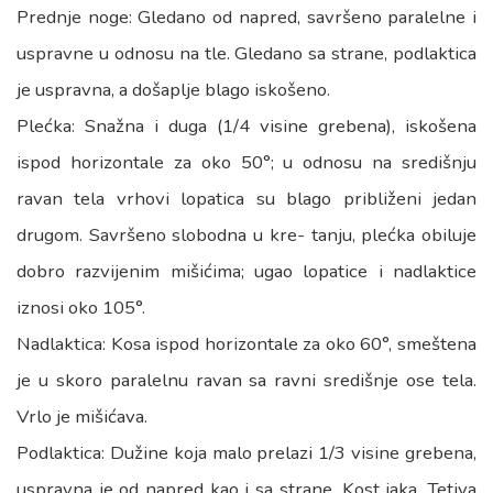
Prednje noge: Gledano od napred, savršeno paralelne i
uspravne u odnosu na tle. Gledano sa strane, podlaktica
je uspravna, a došaplje blago iskošeno.
Plećka: Snažna i duga (1/4 visine grebena), iskošena
ispod horizontale za oko 50°; u odnosu na središnju
ravan tela vrhovi lopatica su blago približeni jedan
drugom. Savršeno slobodna u kre- tanju, plećka obiluje
dobro razvijenim mišićima; ugao lopatice i nadlaktice
iznosi oko 105°.
Nadlaktica: Kosa ispod horizontale za oko 60°, smeštena
je u skoro paralelnu ravan sa ravni središnje ose tela.
Vrlo je mišićava.
Podlaktica: Dužine koja malo prelazi 1/3 visine grebena,
uspravna je od napred kao i sa strane. Kost jaka. Tetiva