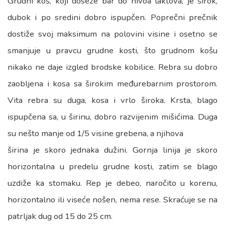
Grudni koš, koji doseže bar do nivoa laktova, je širok,
dubok i po sredini dobro ispupčen. Poprečni prečnik
dostiže svoj maksimum na polovini visine i osetno se
smanjuje u pravcu grudne kosti, što grudnom košu
nikako ne daje izgled brodske kobilice. Rebra su dobro
zaobljena i kosa sa širokim međurebarnim prostorom.
Vita rebra su duga, kosa i vrlo široka. Krsta, blago
ispupčena sa, u širinu, dobro razvijenim mišićima. Duga
su nešto manje od 1/5 visine grebena, a njihova
širina je skoro jednaka dužini. Gornja linija je skoro
horizontalna u predelu grudne kosti, zatim se blago
uzdiže ka stomaku. Rep je debeo, naročito u korenu,
horizontalno ili viseće nošen, nema rese. Skraćuje se na
patrljak dug od 15 do 25 cm.