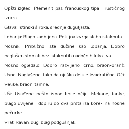
Opšti izgled: Plemenit pas francuskog tipa i rustičnog
izraza.
Glava: Istinski široka, srednje duguljasta.
Lobanja: Blago zaobljena. Potiljna kvrga slabo istaknuta.
Nosnik: Približno iste dužine kao lobanja. Dobro
naglašen stop ali bez istaknutih nadočnih luko- va.
Nosno ogledalo: Dobro razvijeno, crno, braon-oranž.
Usne: Naglašene, tako da njuška deluje kvadratično. Oči:
Velike, braon, tamne.
Uši: Usađene nešto ispod linije očiju. Mekane, tanke,
blago uvijene i dopiru do dva prsta iza kore- na nosne
pečurke.
Vrat: Ravan, dug, blag podgušnjak.