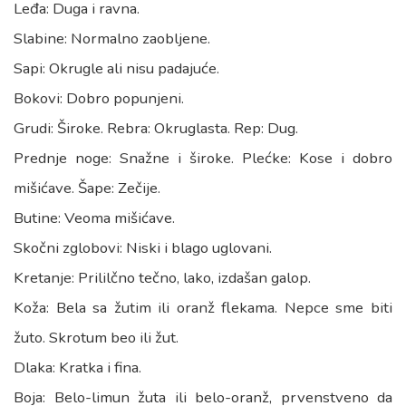
Leđa: Duga i ravna.
Slabine: Normalno zaobljene.
Sapi: Okrugle ali nisu padajuće.
Bokovi: Dobro popunjeni.
Grudi: Široke. Rebra: Okruglasta. Rep: Dug.
Prednje noge: Snažne i široke. Plećke: Kose i dobro
mišićave. Šape: Zečije.
Butine: Veoma mišićave.
Skočni zglobovi: Niski i blago uglovani.
Kretanje: Prililčno tečno, lako, izdašan galop.
Koža: Bela sa žutim ili oranž flekama. Nepce sme biti
žuto. Skrotum beo ili žut.
Dlaka: Kratka i fina.
Boja: Belo-limun žuta ili belo-oranž, prvenstveno da