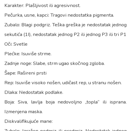
Karakter: Plašljivost ili agresivnost.
Pečurka, usne, kapci: Tragovi nedostatka pigmenta.
Zubalo: Blagi podgriz. Teška greška je nedostatak jednog
sekutića (1I), nedostatak jednog P2 ili jednog P3 ili tri P1
Oči: Svetle
Plećke: Isuviše strme.
Zadnje noge: Slabe, strm ugao skočnog zgloba.
Šape: Rašireni prsti
Rep: Isuviše visoko nošen, udičast rep, u stranu nošen.
Dlaka: Nedostatak podlake.
Boja: Siva, lavlja boja nedovoljno „topla“ ili isprana.
Izmenjena maska.
Diskvalifikujuće mane:
Zubalo: Izražen podgriz ili predgriz. Nedostatak jednog