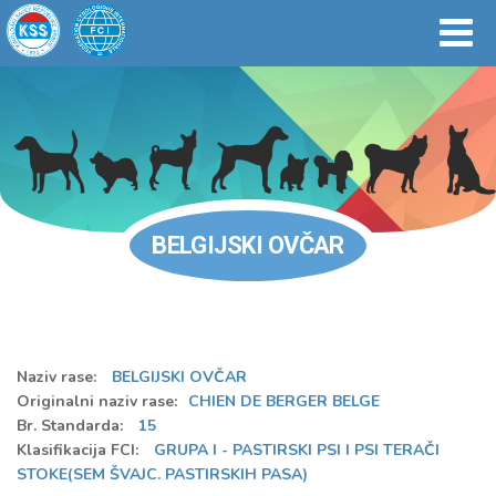
BELGIJSKI OVČAR
Naziv rase:
BELGIJSKI OVČAR
Originalni naziv rase:
CHIEN DE BERGER BELGE
Br. Standarda:
15
Klasifikacija FCI:
GRUPA I - PASTIRSKI PSI I PSI TERAČI
STOKE(SEM ŠVAJC. PASTIRSKIH PASA)