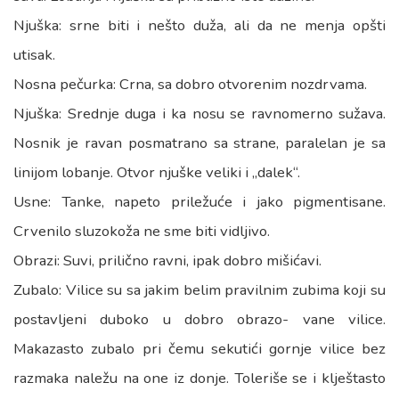
Njuška: srne biti i nešto duža, ali da ne menja opšti
utisak.
Nosna pečurka: Crna, sa dobro otvorenim nozdrvama.
Njuška: Srednje duga i ka nosu se ravnomerno sužava.
Nosnik je ravan posmatrano sa strane, paralelan je sa
linijom lobanje. Otvor njuške veliki i „dalek“.
Usne: Tanke, napeto priležuće i jako pigmentisane.
Crvenilo sluzokoža ne sme biti vidljivo.
Obrazi: Suvi, prilično ravni, ipak dobro mišićavi.
Zubalo: Vilice su sa jakim belim pravilnim zubima koji su
postavljeni duboko u dobro obrazo- vane vilice.
Makazasto zubalo pri čemu sekutići gornje vilice bez
razmaka naležu na one iz donje. Toleriše se i klještasto