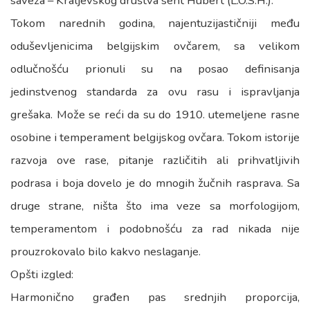
saveza – Kraljevskog društva sent Hubert (L.O.S.H.).
Tokom narednih godina, najentuzijastičniji među
oduševljenicima belgijskim ovčarem, sa velikom
odlučnošću prionuli su na posao definisanja
jedinstvenog standarda za ovu rasu i ispravljanja
grešaka. Može se reći da su do 1910. utemeljene rasne
osobine i temperament belgijskog ovčara. Tokom istorije
razvoja ove rase, pitanje različitih ali prihvatljivih
podrasa i boja dovelo je do mnogih žučnih rasprava. Sa
druge strane, ništa što ima veze sa morfologijom,
temperamentom i podobnošću za rad nikada nije
prouzrokovalo bilo kakvo neslaganje.
Opšti izgled:
Harmonično građen pas srednjih proporcija,