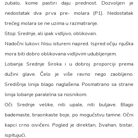
zubalo, kome pastiri daju prednost. Dozvoljen je
nedostatak dva prva pre- molara (P1). Nedostatak
trećeg molara se ne uzima u razmatranje.
Stop: Srednje, ali ipak vidljivo, oblikovan.
Nadočni lukovi: Nisu istureni napred. Ispred očiju njuška
mora biti dobro oblikovana vidljivim udubljenjem.
Lobanja: Srednje široka i u dobroj proporciji prema
dužini glave. Čelo je više ravno nego zaobljeno.
Središnja linija blago naglašena. Posmatrano sa strane
linija lobanje paralelna sa nosnikom.
Oči: Srednje velike, niti upale, niti buljave. Blago
bademaste, braonkaste boje, po mogućstvu tamne. Očni
kapci crno oivičeni. Pogled je direktan, živahan, bistar,
ispitujući.