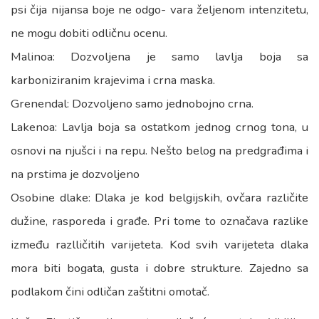
psi čija nijansa boje ne odgo- vara željenom intenzitetu,
ne mogu dobiti odličnu ocenu.
Malinoa: Dozvoljena je samo lavlja boja sa
karboniziranim krajevima i crna maska.
Grenendal: Dozvoljeno samo jednobojno crna.
Lakenoa: Lavlja boja sa ostatkom jednog crnog tona, u
osnovi na njušci i na repu. Nešto belog na predgrađima i
na prstima je dozvoljeno
Osobine dlake: Dlaka je kod belgijskih, ovčara različite
dužine, rasporeda i građe. Pri tome to označava razlike
između razlličitih varijeteta. Kod svih varijeteta dlaka
mora biti bogata, gusta i dobre strukture. Zajedno sa
podlakom čini odličan zaštitni omotač.