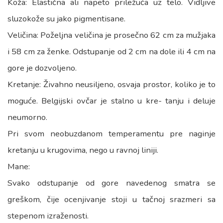
Koža: Elastična ali napeto priležuća uz telo. Vidljive
sluzokože su jako pigmentisane.
Veličina: Poželjna veličina je prosečno 62 cm za mužjaka
i 58 cm za ženke. Odstupanje od 2 cm na dole ili 4 cm na
gore je dozvoljeno.
Kretanje: Živahno neusiljeno, osvaja prostor, koliko je to
moguće. Belgijski ovčar je stalno u kre- tanju i deluje
neumorno.
Pri svom neobuzdanom temperamentu pre naginje
kretanju u krugovima, nego u ravnoj liniji.
Mane:
Svako odstupanje od gore navedenog smatra se
greškom, čije ocenjivanje stoji u tačnoj srazmeri sa
stepenom izraženosti.