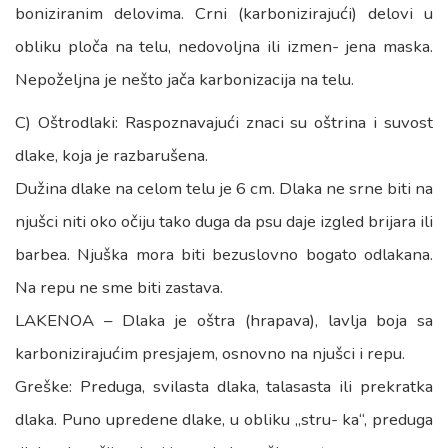
boniziranim delovima. Crni (karbonizirajući) delovi u
obliku ploča na telu, nedovoljna ili izmen- jena maska.
Nepoželjna je nešto jača karbonizacija na telu.
C) Oštrodlaki: Raspoznavajući znaci su oštrina i suvost
dlake, koja je razbarušena.
Dužina dlake na celom telu je 6 cm. Dlaka ne srne biti na
njušci niti oko očiju tako duga da psu daje izgled brijara ili
barbea. Njuška mora biti bezuslovno bogato odlakana.
Na repu ne sme biti zastava.
LAKENOA – Dlaka je oštra (hrapava), lavlja boja sa
karbonizirajućim presjajem, osnovno na njušci i repu.
Greške: Preduga, svilasta dlaka, talasasta ili prekratka
dlaka. Puno upredene dlake, u obliku „stru- ka“, preduga