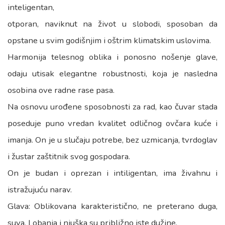
inteligentan,
otporan, naviknut na život u slobodi, sposoban da
opstane u svim godišnjim i oštrim klimatskim uslovima.
Harmonija telesnog oblika i ponosno nošenje glave,
odaju utisak elegantne robustnosti, koja je nasledna
osobina ove radne rase pasa.
Na osnovu urođene sposobnosti za rad, kao čuvar stada
poseduje puno vredan kvalitet odličnog ovčara kuće i
imanja. On je u slučaju potrebe, bez uzmicanja, tvrdoglav
i žustar zaštitnik svog gospodara.
On je budan i oprezan i intiligentan, ima živahnu i
istražujuću narav.
Glava: Oblikovana karakteristično, ne preterano duga,
suva. Lobanja i njuška su približno iste dužine.