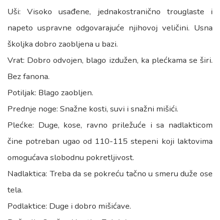
Uši: Visoko usađene, jednakostranično trouglaste i
napeto uspravne odgovarajuće njihovoj veličini. Usna
školjka dobro zaobljena u bazi.
Vrat: Dobro odvojen, blago izdužen, ka plećkama se širi.
Bez fanona.
Potiljak: Blago zaobljen.
Prednje noge: Snažne kosti, suvi i snažni mišići.
Plećke: Duge, kose, ravno priležuće i sa nadlakticom
čine potreban ugao od 110-115 stepeni koji laktovima
omogućava slobodnu pokretljivost.
Nadlaktica: Treba da se pokreću tačno u smeru duže ose
tela.
Podlaktice: Duge i dobro mišićave.