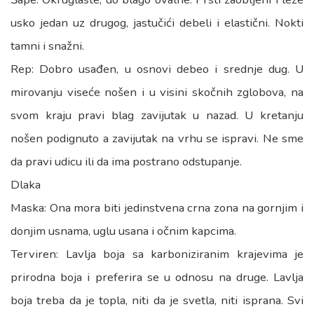
usko jedan uz drugog, jastučići debeli i elastični. Nokti
tamni i snažni.
Rep: Dobro usađen, u osnovi debeo i srednje dug. U
mirovanju viseće nošen i u visini skočnih zglobova, na
svom kraju pravi blag zavijutak u nazad. U kretanju
nošen podignuto a zavijutak na vrhu se ispravi. Ne sme
da pravi udicu ili da ima postrano odstupanje.
Dlaka
Maska: Ona mora biti jedinstvena crna zona na gornjim i
donjim usnama, uglu usana i očnim kapcima.
Terviren: Lavlja boja sa karboniziranim krajevima je
prirodna boja i preferira se u odnosu na druge. Lavlja
boja treba da je topla, niti da je svetla, niti isprana. Svi