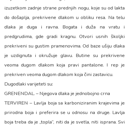
izuzetkom zadnje strane prednjih nogu, koje su od lakta
do došaplja, prekrivene dlakom u obliku resa. Na telu
dlaka je duga i ravna. Bogata i duža na vratu i
predgrudima, gde gradi kragnu. Otvori usnih školjki
prekriveni su gustim pramenovima. Od baze ušiju dlaka
je uzdignuta i okružuje glavu. Butine su prekrivene
veoma dugom dlakom koja pravi pantalone. I rep je
prekriven veoma dugom dlakom koja čini zastavicu.
Dugodlaki varijeteti su:
GRENENDAL. – Njegova dlaka je jednobojno crna
TERVIREN – Lavlja boja sa karboniziranim krajevima je
prirodna boja i preferira se u odnosu na druge. Lavlja
boja treba da je „topla“, niti da je svetla, niti isprana. Svi