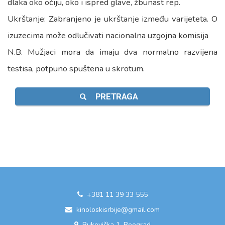
dlaka oko očiju, oko i ispred glave, žbunast rep.
Ukrštanje: Zabranjeno je ukrštanje između varijeteta. O
izuzecima može odlučivati nacionalna uzgojna komisija
N.B. Mužjaci mora da imaju dva normalno razvijena
testisa, potpuno spuštena u skrotum.
PRETRAGA
+381 11 39 33 555
kinoloskisrbije@gmail.com
Bukovička 1, Beograd