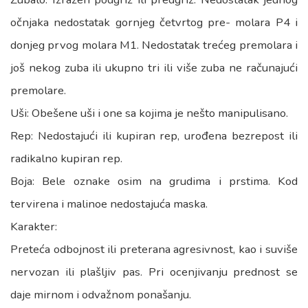
očnjaka nedostatak gornjeg četvrtog pre- molara P4 i
donjeg prvog molara M1. Nedostatak trećeg premolara i
još nekog zuba ili ukupno tri ili više zuba ne računajući
premolare.
Uši: Obešene uši i one sa kojima je nešto manipulisano.
Rep: Nedostajući ili kupiran rep, urođena bezrepost ili
radikalno kupiran rep.
Boja: Bele oznake osim na grudima i prstima. Kod
tervirena i malinoe nedostajuća maska.
Karakter:
Preteća odbojnost ili preterana agresivnost, kao i suviše
nervozan ili plašljiv pas. Pri ocenjivanju prednost se
daje mirnom i odvažnom ponašanju.