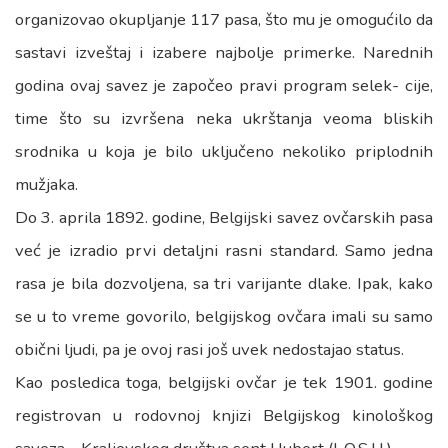
organizovao okupljanje 117 pasa, što mu je omogućilo da
sastavi izveštaj i izabere najbolje primerke. Narednih
godina ovaj savez je započeo pravi program selek- cije,
time što su izvršena neka ukrštanja veoma bliskih
srodnika u koja je bilo uključeno nekoliko priplodnih
mužjaka.
Do 3. aprila 1892. godine, Belgijski savez ovčarskih pasa
već je izradio prvi detaljni rasni standard. Samo jedna
rasa je bila dozvoljena, sa tri varijante dlake. Ipak, kako
se u to vreme govorilo, belgijskog ovčara imali su samo
obični ljudi, pa je ovoj rasi još uvek nedostajao status.
Kao posledica toga, belgijski ovčar je tek 1901. godine
registrovan u rodovnoj knjizi Belgijskog kinološkog