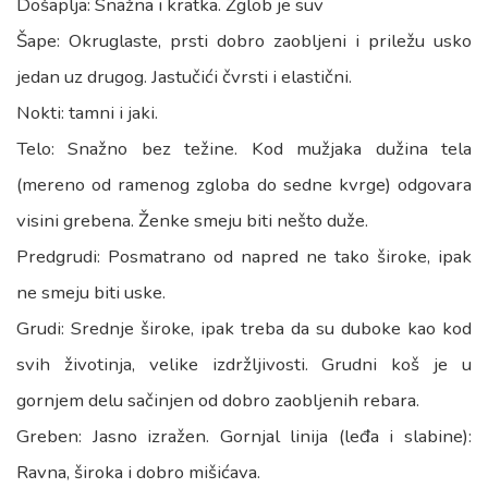
Došaplja: Snažna i kratka. Zglob je suv
Šape: Okruglaste, prsti dobro zaobljeni i priležu usko
jedan uz drugog. Jastučići čvrsti i elastični.
Nokti: tamni i jaki.
Telo: Snažno bez težine. Kod mužjaka dužina tela
(mereno od ramenog zgloba do sedne kvrge) odgovara
visini grebena. Ženke smeju biti nešto duže.
Predgrudi: Posmatrano od napred ne tako široke, ipak
ne smeju biti uske.
Grudi: Srednje široke, ipak treba da su duboke kao kod
svih životinja, velike izdržljivosti. Grudni koš je u
gornjem delu sačinjen od dobro zaobljenih rebara.
Greben: Jasno izražen. Gornjal linija (leđa i slabine):
Ravna, široka i dobro mišićava.