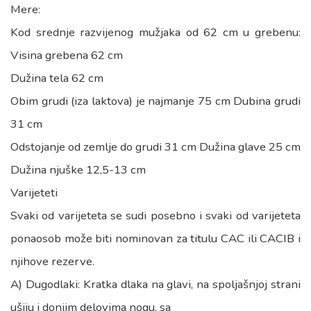
Mere:
Kod srednje razvijenog mužjaka od 62 cm u grebenu:
Visina grebena 62 cm
Dužina tela 62 cm
Obim grudi (iza laktova) je najmanje 75 cm Dubina grudi
31 cm
Odstojanje od zemlje do grudi 31 cm Dužina glave 25 cm
Dužina njuške 12,5-13 cm
Varijeteti
Svaki od varijeteta se sudi posebno i svaki od varijeteta
ponaosob može biti nominovan za titulu CAC ili CACIB i
njihove rezerve.
A) Dugodlaki: Kratka dlaka na glavi, na spoljašnjoj strani
ušiju i donjim delovima nogu, sa