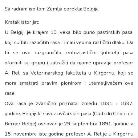
Sa radnim ispitom Zemlja porekla: Belgija
Kratak istorijat:
U Belgiji je krajem 19. veka bilo puno pastirskih pasa,
koji su bili različitih rasa i imali veoma različitu dlaku. Da
bi se ovo razgraničilo, entuzijastični ljubitelji pasa
oformili su grupu i zatražili da njome upravlja profesor
A. Rel, sa Veterinarskog fakulteta u Kirgernu, koji se
mora smatrati pravim pionirom i utemeljivačem ove
rase.
Ova rasa je zvanično priznata između 1891. i 1897.
godine. Belgijski savez ovčarskih pasa (Club du Chien de
Berger Belge) osnovan je 29. septembra 1891. godine, a
15. novembra iste godine profesor A. Rel je u Kirgernu