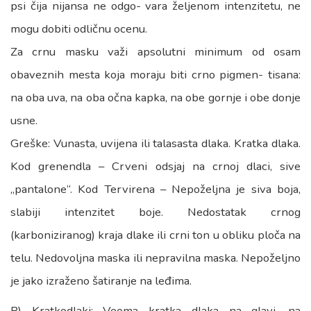
psi čija nijansa ne odgo- vara željenom intenzitetu, ne
mogu dobiti odličnu ocenu.
Za crnu masku važi apsolutni minimum od osam
obaveznih mesta koja moraju biti crno pigmen- tisana:
na oba uva, na oba očna kapka, na obe gornje i obe donje
usne.
Greške: Vunasta, uvijena ili talasasta dlaka. Kratka dlaka.
Kod grenendla – Crveni odsjaj na crnoj dlaci, sive
„pantalone“. Kod Tervirena – Nepoželjna je siva boja,
slabiji intenzitet boje. Nedostatak crnog
(karboniziranog) kraja dlake ili crni ton u obliku ploča na
telu. Nedovoljna maska ili nepravilna maska. Nepoželjno
je jako izraženo šatiranje na leđima.
B) Kratkodlaki: Veoma kratka dlaka na glavi, na