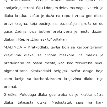
spoljašnjoj strani ušiju i donjim delovima nogu. Na telu je
dlaka kratka. Nešto je duža na repu i vratu gde dlaka
pravi kragnu, koja počinje na bazi ušiju i pruža se do
guše. Zadnja ivica butine prekrivena je nešto dužom
dlakom. Rep je „žbunas- to“ odlakan.
MALINOA – Kratkodlaki, lavlja boja sa karboniziranim
krajevima dlake, sa crnom maskom. Za masku je
predviđeno da osam mesta, kao kod tervirena budu
pigmentisana. Kratkodlaki belgijski ovčar druge boje
osim lavlje sa karboniziranim krajevima dlake, nije
priznat.
Greške: Poluduga dlaka gde treba da je kratka, oštra
dlaka, talasasta dlaka. Nedostatak sjaja na kar-